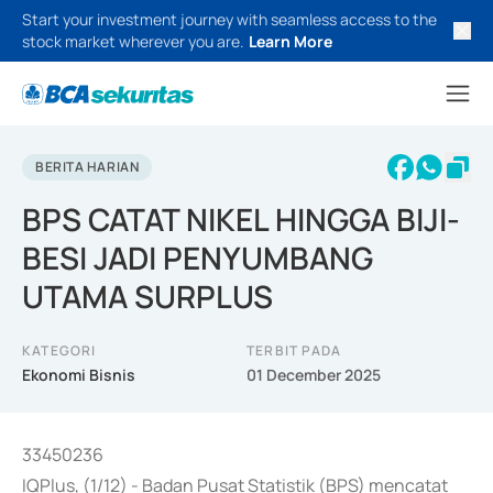
Start your investment journey with seamless access to the
stock market wherever you are.
Learn More
BERITA HARIAN
BPS CATAT NIKEL HINGGA BIJI-
BESI JADI PENYUMBANG
UTAMA SURPLUS
KATEGORI
TERBIT PADA
Ekonomi Bisnis
01 December 2025
33450236
IQPlus, (1/12) - Badan Pusat Statistik (BPS) mencatat