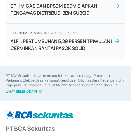
BPH MIGAS DAN BPSDM ESDM SIAPKAN
PENGAWAS DISTRIBUSI BBM SUBSIDI
EKONOMI BISNIS
|
07 AUGUST 2026
ALFI : PERTUMBUHAN 5,29 PERSEN TRIWULAN II
CERMINKAN RANTAI PASOK SOLID
PT BCA Sekuritas telah memperoleh izin usaha sebagai Perantara 
Pedagang Efek berdasarkan surat keputusan Otoritas Jasa Keuangan (d.h 
Bapepam-LK) Nomor KEP-138/PM/1992 tanggal 11 Maret 1992 dan KEP-
06/D.04/2014 tanggal 28 Februari 2014, izin usaha sebagai Penjamin Emisi 
LIHAT SELENGKAPNYA
Efek berdasarkan surat keputusan Otoritas Jasa Keuangan Nomor KEP-
12/PM/PEE/1997 tanggal 24 September 1997 dan KEP-07/D.04/2014 
tanggal 28 Februari 2014, izin usaha sebagai penyedia Jasa Konsultasi 
(
Advisory
) atas kegiatan merger, akuisisi, divestasi, dan 
join venture
berdasarkan surat keputusan Otoritas Jasa Keuangan Nomor S-
67/PM.21/2017 tanggal 3 Februari 2017, dan beberapa izin usaha lainnya 
dari Bank Indonesia antara lain sebagai Perantara Pelaksanaan Transaksi 
PT BCA Sekuritas
Sertifikat Deposito di Pasar Uang yang izinnya diterbitkan pada tahun 2017 