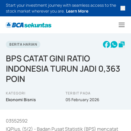
Start your investment journey with seamless access to the
stock market wherever you are.
Learn More
BERITA HARIAN
BPS CATAT GINI RATIO
INDONESIA TURUN JADI 0,363
POIN
KATEGORI
TERBIT PADA
Ekonomi Bisnis
05 February 2026
03552592
IQPlus, (5/2) - Badan Pusat Statistik (BPS) mencatat