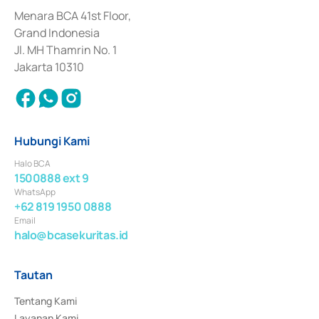
dan izin usaha lainnya dari Bank Indonesia sebagai Lembaga Pendukung 
Penerbitan, Transaksi, serta Penatausahaan dan Penyelesaian Transaksi 
Menara BCA 41st Floor,
Surat Berharga Komersial yang izinnya diterbitkan pada tahun 2018.
Grand Indonesia
Jl. MH Thamrin No. 1
Jakarta 10310
Hubungi Kami
Halo BCA
1500888 ext 9
WhatsApp
+62 819 1950 0888
Email
halo@bcasekuritas.id
Tautan
Tentang Kami
Layanan Kami