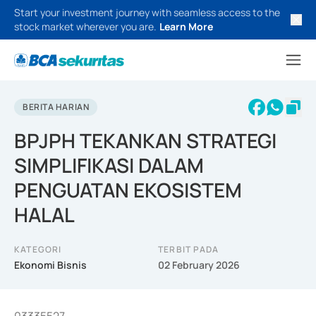
Start your investment journey with seamless access to the
stock market wherever you are.
Learn More
BERITA HARIAN
BPJPH TEKANKAN STRATEGI
SIMPLIFIKASI DALAM
PENGUATAN EKOSISTEM
HALAL
KATEGORI
TERBIT PADA
Ekonomi Bisnis
02 February 2026