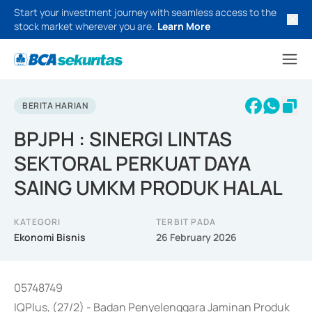
Start your investment journey with seamless access to the
stock market wherever you are.
Learn More
BERITA HARIAN
BPJPH : SINERGI LINTAS
SEKTORAL PERKUAT DAYA
SAING UMKM PRODUK HALAL
KATEGORI
TERBIT PADA
Ekonomi Bisnis
26 February 2026
05748749
IQPlus, (27/2) - Badan Penyelenggara Jaminan Produk