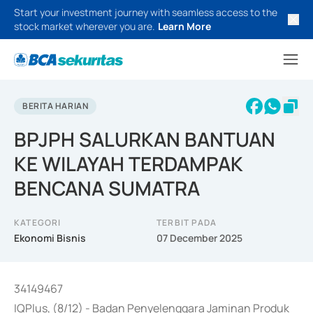
Start your investment journey with seamless access to the
stock market wherever you are.
Learn More
BERITA HARIAN
BPJPH SALURKAN BANTUAN
KE WILAYAH TERDAMPAK
BENCANA SUMATRA
KATEGORI
TERBIT PADA
Ekonomi Bisnis
07 December 2025
34149467
IQPlus, (8/12) - Badan Penyelenggara Jaminan Produk