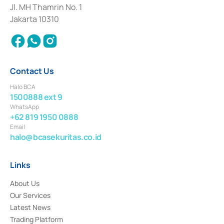
Institution for the Issuance, Transaction, and Administration and
Jl. MH Thamrin No. 1
Settlement of Commercial Paper Transactions whose license was issued in
Jakarta 10310
2018.
Contact Us
Halo BCA
1500888 ext 9
WhatsApp
+62 819 1950 0888
Email
halo@bcasekuritas.co.id
Links
About Us
Our Services
Latest News
Trading Platform