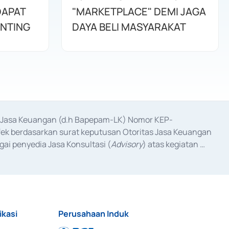
DAPAT
"MARKETPLACE" DEMI JAGA
ENTING
DAYA BELI MASYARAKAT
as Jasa Keuangan (d.h Bapepam-LK) Nomor KEP-
fek berdasarkan surat keputusan Otoritas Jasa Keuangan 
ai penyedia Jasa Konsultasi (
Advisory
) atas kegiatan 
anggal 3 Februari 2017, dan beberapa izin usaha lainnya 
iterbitkan pada tahun 2017 dan izin usaha lainnya dari 
at Berharga Komersial yang izinnya diterbitkan pada 
ikasi
Perusahaan Induk