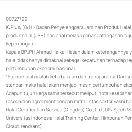
00727799
IQPlus, (8/1) - Badan Penyelenggara Jaminan Produk Hal
produk halal (JPH) nasional melalui penandatanganan tuj
kepentingan.
Kepala BPJPH Ahmad Haikal Hasan dalam keterangannya yan
halal tidak hanya dimaknai sebagai kepatuhan terhadap reg
pertumbuhan ekonomi nasional.
"Esensi halal adalah keterbukaan dan transparansi. Dari sana
standar, maka halal akan menjadi mesin pertumbuhan ekono
Adapun tujuh kerja sama tersebut meliputi nota kesepaha
recognition agreement dengan mitra lintas sektor yakni K
Halal Certification Service (Qingdao) Co., Ltd., UIN Sjech 
Universitas Indonesia Halal Training Center, Himpunan Pe
Cloud. (end/ant)