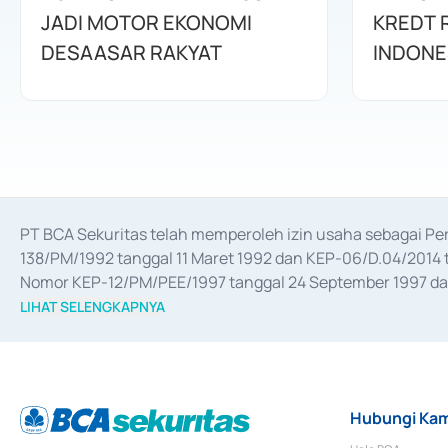
JADI MOTOR EKONOMI
KREDT R
DESAASAR RAKYAT
INDONE
PT BCA Sekuritas telah memperoleh izin usaha sebagai P
138/PM/1992 tanggal 11 Maret 1992 dan KEP-06/D.04/2014 t
Nomor KEP-12/PM/PEE/1997 tanggal 24 September 1997 dan 
merger, akuisisi, divestasi, dan 
join venture
 berdasarkan su
LIHAT SELENGKAPNYA
dari Bank Indonesia antara lain sebagai Perantara Pelaksan
Bank Indonesia sebagai Lembaga Pendukung Penerbitan, Tr
tahun 2018.
Hubungi Kam