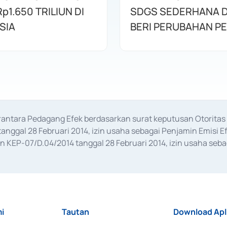
p1.650 TRILIUN DI
SDGS SEDERHANA 
SIA
BERI PERUBAHAN P
erantara Pedagang Efek berdasarkan surat keputusan Otorit
anggal 28 Februari 2014, izin usaha sebagai Penjamin Emisi E
KEP-07/D.04/2014 tanggal 28 Februari 2014, izin usaha sebag
rat keputusan Otoritas Jasa Keuangan Nomor S-67/PM.21/2017 t
aan Transaksi Sertifikat Deposito di Pasar Uang yang izinnya d
ansaksi, serta Penatausahaan dan Penyelesaian Transaksi Sur
i
Tautan
Download Apl