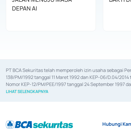
DEPAN AI
PT BCA Sekuritas telah memperoleh izin usaha sebagai P
138/PM/1992 tanggal 11 Maret 1992 dan KEP-06/D.04/2014 t
Nomor KEP-12/PM/PEE/1997 tanggal 24 September 1997 dan 
merger, akuisisi, divestasi, dan 
join venture
 berdasarkan su
LIHAT SELENGKAPNYA
dari Bank Indonesia antara lain sebagai Perantara Pelaksan
Bank Indonesia sebagai Lembaga Pendukung Penerbitan, Tr
tahun 2018.
Hubungi Kam