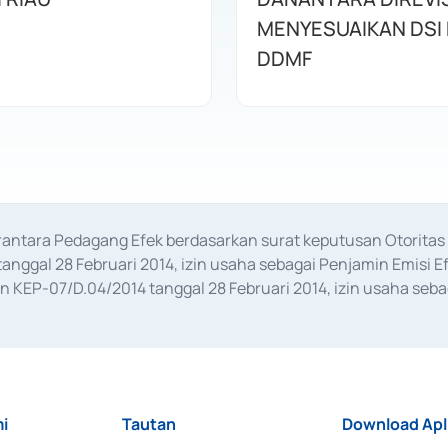
MENYESUAIKAN DSI
DDMF
erantara Pedagang Efek berdasarkan surat keputusan Otorit
anggal 28 Februari 2014, izin usaha sebagai Penjamin Emisi E
KEP-07/D.04/2014 tanggal 28 Februari 2014, izin usaha sebag
rat keputusan Otoritas Jasa Keuangan Nomor S-67/PM.21/2017 t
aan Transaksi Sertifikat Deposito di Pasar Uang yang izinnya d
ansaksi, serta Penatausahaan dan Penyelesaian Transaksi Sur
i
Tautan
Download Apl