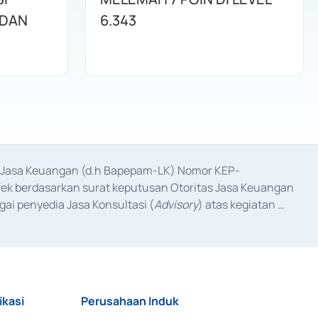
 DAN
6.343
as Jasa Keuangan (d.h Bapepam-LK) Nomor KEP-
fek berdasarkan surat keputusan Otoritas Jasa Keuangan 
ai penyedia Jasa Konsultasi (
Advisory
) atas kegiatan 
anggal 3 Februari 2017, dan beberapa izin usaha lainnya 
iterbitkan pada tahun 2017 dan izin usaha lainnya dari 
at Berharga Komersial yang izinnya diterbitkan pada 
ikasi
Perusahaan Induk