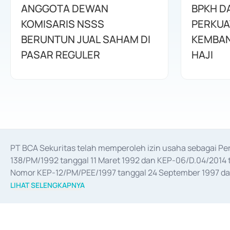
ANGGOTA DEWAN
BPKH D
KOMISARIS NSSS
PERKUA
BERUNTUN JUAL SAHAM DI
KEMBAN
PASAR REGULER
HAJI
PT BCA Sekuritas telah memperoleh izin usaha sebagai P
138/PM/1992 tanggal 11 Maret 1992 dan KEP-06/D.04/2014 t
Nomor KEP-12/PM/PEE/1997 tanggal 24 September 1997 dan 
merger, akuisisi, divestasi, dan 
join venture
 berdasarkan su
LIHAT SELENGKAPNYA
dari Bank Indonesia antara lain sebagai Perantara Pelaksan
Bank Indonesia sebagai Lembaga Pendukung Penerbitan, Tr
tahun 2018.