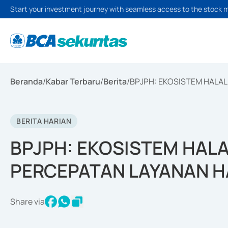
Start your investment journey with seamless access to the stock 
Beranda
/
Kabar Terbaru
/
Berita
/
BPJPH: EKOSISTEM HALAL
BERITA HARIAN
BPJPH: EKOSISTEM HALA
PERCEPATAN LAYANAN H
Share via