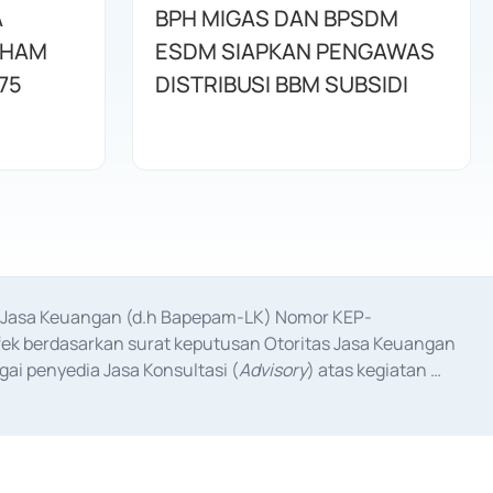
A
BPH MIGAS DAN BPSDM
AHAM
ESDM SIAPKAN PENGAWAS
75
DISTRIBUSI BBM SUBSIDI
as Jasa Keuangan (d.h Bapepam-LK) Nomor KEP-
fek berdasarkan surat keputusan Otoritas Jasa Keuangan 
ai penyedia Jasa Konsultasi (
Advisory
) atas kegiatan 
anggal 3 Februari 2017, dan beberapa izin usaha lainnya 
iterbitkan pada tahun 2017 dan izin usaha lainnya dari 
at Berharga Komersial yang izinnya diterbitkan pada 