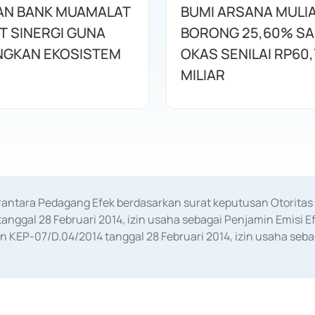
AN BANK MUAMALAT
BUMI ARSANA MULI
T SINERGI GUNA
BORONG 25,60% S
GKAN EKOSISTEM
OKAS SENILAI RP60,
MILIAR
erantara Pedagang Efek berdasarkan surat keputusan Otorit
anggal 28 Februari 2014, izin usaha sebagai Penjamin Emisi E
KEP-07/D.04/2014 tanggal 28 Februari 2014, izin usaha sebag
rat keputusan Otoritas Jasa Keuangan Nomor S-67/PM.21/2017 t
aan Transaksi Sertifikat Deposito di Pasar Uang yang izinnya d
ansaksi, serta Penatausahaan dan Penyelesaian Transaksi Sur