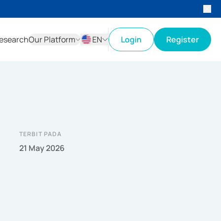
esearch
Our Platform
EN
Login
Register
ID
EN
TERBIT PADA
21 May 2026