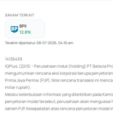
SAHAM TERKAIT
BPII
12.8
%
Terakhir diperbarui
:
08-07-2026, 04:10:am
14136439
IQPlus, (22/5) - Perusahaan induk (holding) PT Batavia Pro
mengumumkan rencana aksi korporasi berupa penyetoran m
Prima Jaya Permai (PJP). Nilai rencana transaksi ini men
miliar rupiah).
Melalui keterbukaan informasi yang diterbitkan pada Kam
penyetoran modal tersebut, perusahaan akan menguasai h
saham PJP. Kesepakatan atas rencana penyetoran modal in