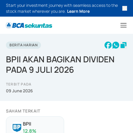
Start your investment journey with seamless access to the
stock market wherever you are.
Learn More
BERITA HARIAN
BPII AKAN BAGIKAN DIVIDEN
PADA 9 JULI 2026
TERBIT PADA
09 June 2026
SAHAM TERKAIT
BPII
12.8
%