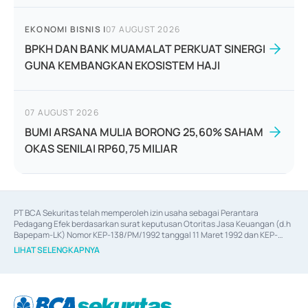
EKONOMI BISNIS
|
07 AUGUST 2026
BPKH DAN BANK MUAMALAT PERKUAT SINERGI
GUNA KEMBANGKAN EKOSISTEM HAJI
07 AUGUST 2026
BUMI ARSANA MULIA BORONG 25,60% SAHAM
OKAS SENILAI RP60,75 MILIAR
PT BCA Sekuritas telah memperoleh izin usaha sebagai Perantara 
Pedagang Efek berdasarkan surat keputusan Otoritas Jasa Keuangan (d.h 
Bapepam-LK) Nomor KEP-138/PM/1992 tanggal 11 Maret 1992 dan KEP-
06/D.04/2014 tanggal 28 Februari 2014, izin usaha sebagai Penjamin Emisi 
LIHAT SELENGKAPNYA
Efek berdasarkan surat keputusan Otoritas Jasa Keuangan Nomor KEP-
12/PM/PEE/1997 tanggal 24 September 1997 dan KEP-07/D.04/2014 
tanggal 28 Februari 2014, izin usaha sebagai penyedia Jasa Konsultasi 
(
Advisory
) atas kegiatan merger, akuisisi, divestasi, dan 
join venture
berdasarkan surat keputusan Otoritas Jasa Keuangan Nomor S-