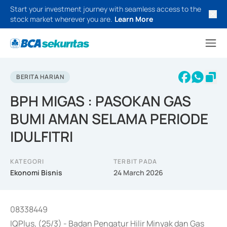
Start your investment journey with seamless access to the
stock market wherever you are.
Learn More
BERITA HARIAN
BPH MIGAS : PASOKAN GAS
BUMI AMAN SELAMA PERIODE
IDULFITRI
KATEGORI
TERBIT PADA
Ekonomi Bisnis
24 March 2026
08338449
IQPlus, (25/3) - Badan Pengatur Hilir Minyak dan Gas