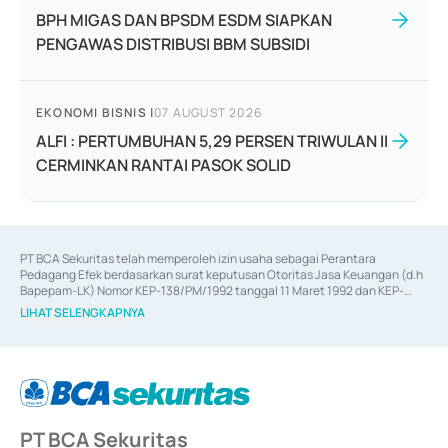
BPH MIGAS DAN BPSDM ESDM SIAPKAN
PENGAWAS DISTRIBUSI BBM SUBSIDI
EKONOMI BISNIS
|
07 AUGUST 2026
ALFI : PERTUMBUHAN 5,29 PERSEN TRIWULAN II
CERMINKAN RANTAI PASOK SOLID
PT BCA Sekuritas telah memperoleh izin usaha sebagai Perantara 
Pedagang Efek berdasarkan surat keputusan Otoritas Jasa Keuangan (d.h 
Bapepam-LK) Nomor KEP-138/PM/1992 tanggal 11 Maret 1992 dan KEP-
06/D.04/2014 tanggal 28 Februari 2014, izin usaha sebagai Penjamin Emisi 
LIHAT SELENGKAPNYA
Efek berdasarkan surat keputusan Otoritas Jasa Keuangan Nomor KEP-
12/PM/PEE/1997 tanggal 24 September 1997 dan KEP-07/D.04/2014 
tanggal 28 Februari 2014, izin usaha sebagai penyedia Jasa Konsultasi 
(
Advisory
) atas kegiatan merger, akuisisi, divestasi, dan 
join venture
berdasarkan surat keputusan Otoritas Jasa Keuangan Nomor S-
67/PM.21/2017 tanggal 3 Februari 2017, dan beberapa izin usaha lainnya 
dari Bank Indonesia antara lain sebagai Perantara Pelaksanaan Transaksi 
PT BCA Sekuritas
Sertifikat Deposito di Pasar Uang yang izinnya diterbitkan pada tahun 2017 