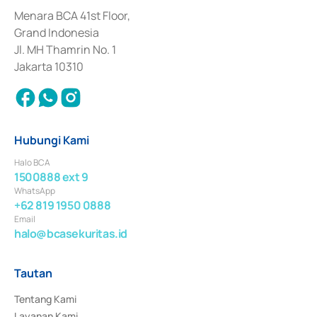
dan izin usaha lainnya dari Bank Indonesia sebagai Lembaga Pendukung 
Penerbitan, Transaksi, serta Penatausahaan dan Penyelesaian Transaksi 
Menara BCA 41st Floor,
Surat Berharga Komersial yang izinnya diterbitkan pada tahun 2018.
Grand Indonesia
Jl. MH Thamrin No. 1
Jakarta 10310
Hubungi Kami
Halo BCA
1500888 ext 9
WhatsApp
+62 819 1950 0888
Email
halo@bcasekuritas.id
Tautan
Tentang Kami
Layanan Kami