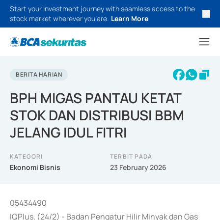
Start your investment journey with seamless access to the
stock market wherever you are.
Learn More
BERITA HARIAN
BPH MIGAS PANTAU KETAT
STOK DAN DISTRIBUSI BBM
JELANG IDUL FITRI
KATEGORI
TERBIT PADA
Ekonomi Bisnis
23 February 2026
05434490
IQPlus, (24/2) - Badan Pengatur Hilir Minyak dan Gas