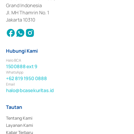
Surat Berharga Komersial yang izinnya diterbitkan pada tahun 2018.
Grand Indonesia
Jl. MH Thamrin No. 1
Jakarta 10310
Hubungi Kami
Halo BCA
1500888 ext 9
WhatsApp
+62 819 1950 0888
Email
halo@bcasekuritas.id
Tautan
Tentang Kami
Layanan Kami
Kabar Terbaru