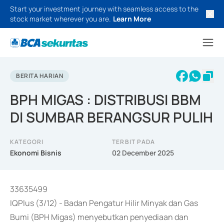
Start your investment journey with seamless access to the
stock market wherever you are.
Learn More
BERITA HARIAN
BPH MIGAS : DISTRIBUSI BBM
DI SUMBAR BERANGSUR PULIH
KATEGORI
TERBIT PADA
Ekonomi Bisnis
02 December 2025
33635499
IQPlus (3/12) - Badan Pengatur Hilir Minyak dan Gas
Bumi (BPH Migas) menyebutkan penyediaan dan