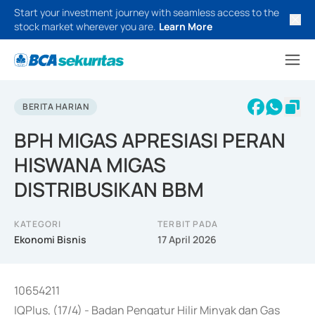
Start your investment journey with seamless access to the
stock market wherever you are.
Learn More
BERITA HARIAN
BPH MIGAS APRESIASI PERAN
HISWANA MIGAS
DISTRIBUSIKAN BBM
KATEGORI
TERBIT PADA
Ekonomi Bisnis
17 April 2026
10654211
IQPlus, (17/4) - Badan Pengatur Hilir Minyak dan Gas