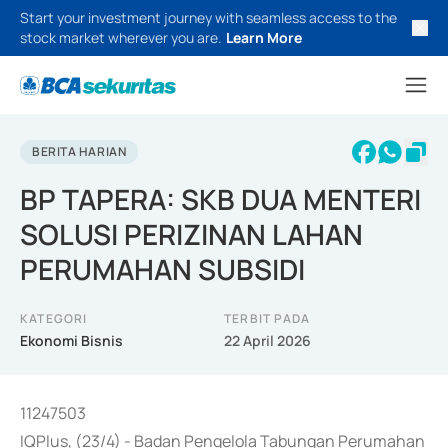
Start your investment journey with seamless access to the
stock market wherever you are.
Learn More
BERITA HARIAN
BP TAPERA: SKB DUA MENTERI
SOLUSI PERIZINAN LAHAN
PERUMAHAN SUBSIDI
KATEGORI
TERBIT PADA
Ekonomi Bisnis
22 April 2026
11247503
IQPlus, (23/4) - Badan Pengelola Tabungan Perumahan