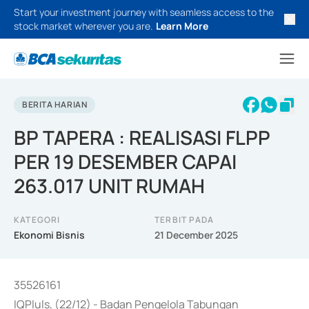
Start your investment journey with seamless access to the
stock market wherever you are.
Learn More
BERITA HARIAN
BP TAPERA : REALISASI FLPP
PER 19 DESEMBER CAPAI
263.017 UNIT RUMAH
KATEGORI
TERBIT PADA
Ekonomi Bisnis
21 December 2025
35526161
IQPluls, (22/12) - Badan Pengelola Tabungan