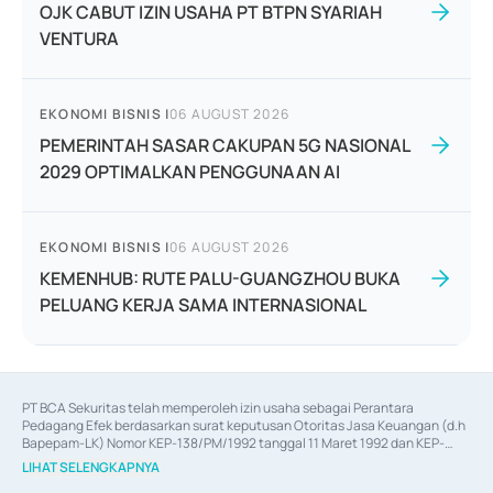
OJK CABUT IZIN USAHA PT BTPN SYARIAH
VENTURA
EKONOMI BISNIS
|
06 AUGUST 2026
PEMERINTAH SASAR CAKUPAN 5G NASIONAL
2029 OPTIMALKAN PENGGUNAAN AI
EKONOMI BISNIS
|
06 AUGUST 2026
KEMENHUB: RUTE PALU-GUANGZHOU BUKA
PELUANG KERJA SAMA INTERNASIONAL
PT BCA Sekuritas telah memperoleh izin usaha sebagai Perantara 
Pedagang Efek berdasarkan surat keputusan Otoritas Jasa Keuangan (d.h 
Bapepam-LK) Nomor KEP-138/PM/1992 tanggal 11 Maret 1992 dan KEP-
06/D.04/2014 tanggal 28 Februari 2014, izin usaha sebagai Penjamin Emisi 
LIHAT SELENGKAPNYA
Efek berdasarkan surat keputusan Otoritas Jasa Keuangan Nomor KEP-