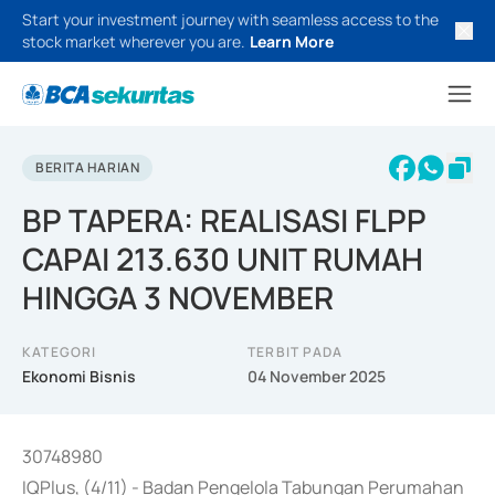
Start your investment journey with seamless access to the
stock market wherever you are.
Learn More
BERITA HARIAN
BP TAPERA: REALISASI FLPP
CAPAI 213.630 UNIT RUMAH
HINGGA 3 NOVEMBER
KATEGORI
TERBIT PADA
Ekonomi Bisnis
04 November 2025
30748980
IQPlus, (4/11) - Badan Pengelola Tabungan Perumahan