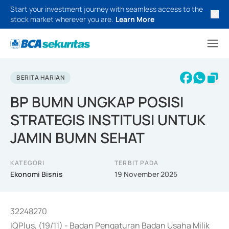
Start your investment journey with seamless access to the
stock market wherever you are.
Learn More
BERITA HARIAN
BP BUMN UNGKAP POSISI
STRATEGIS INSTITUSI UNTUK
JAMIN BUMN SEHAT
KATEGORI
TERBIT PADA
Ekonomi Bisnis
19 November 2025
32248270
IQPlus, (19/11) - Badan Pengaturan Badan Usaha Milik