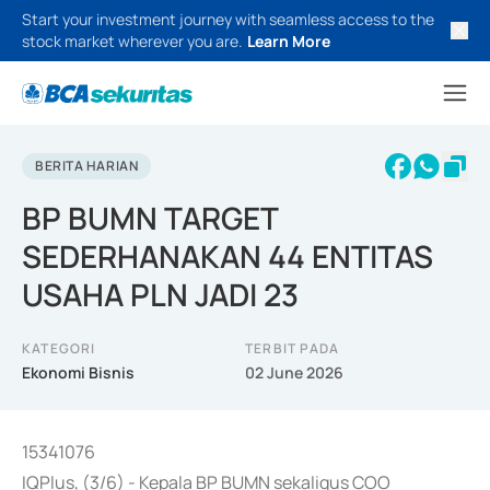
Start your investment journey with seamless access to the
stock market wherever you are.
Learn More
BERITA HARIAN
BP BUMN TARGET
SEDERHANAKAN 44 ENTITAS
USAHA PLN JADI 23
KATEGORI
TERBIT PADA
Ekonomi Bisnis
02 June 2026
15341076
IQPlus, (3/6) - Kepala BP BUMN sekaligus COO