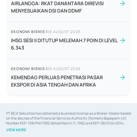
AIRLANGGA: RKAT DANANTARA DIREVISI
MENYESUAIKAN DSI DAN DDMF
EKONOMI BISNIS
|
06 AUGUST 2026
IHSG SESI II DITUTUP MELEMAH 7 POIN DI LEVEL
6.343
EKONOMI BISNIS
|
06 AUGUST 2026
KEMENDAG PERLUAS PENETRASI PASAR
EKSPOR DI ASIA TENGAH DAN AFRIKA
PT BCA Sekuritas has obtained a business license as a Broker-Dealer based
on the decree of the Financial Services Authority (formerly Bapepam-LK)
Number KEP-138/PM/1992 dated March 11, 1992 and KEP-06/D.04/2014
dated February 28, 2014, a business license as an Underwriter based on the
VIEW MORE
decree of the Financial Services Authority Number KEP-12/PM/PEE/1997