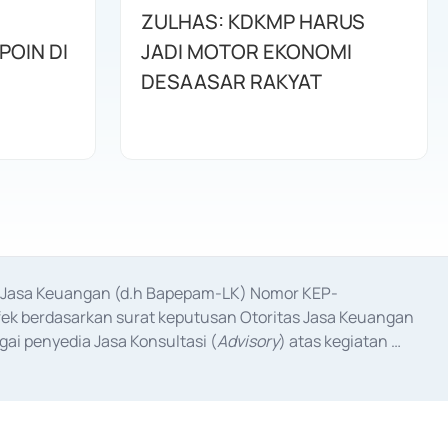
ZULHAS: KDKMP HARUS
POIN DI
JADI MOTOR EKONOMI
DESAASAR RAKYAT
as Jasa Keuangan (d.h Bapepam-LK) Nomor KEP-
fek berdasarkan surat keputusan Otoritas Jasa Keuangan 
ai penyedia Jasa Konsultasi (
Advisory
) atas kegiatan 
anggal 3 Februari 2017, dan beberapa izin usaha lainnya 
iterbitkan pada tahun 2017 dan izin usaha lainnya dari 
at Berharga Komersial yang izinnya diterbitkan pada 