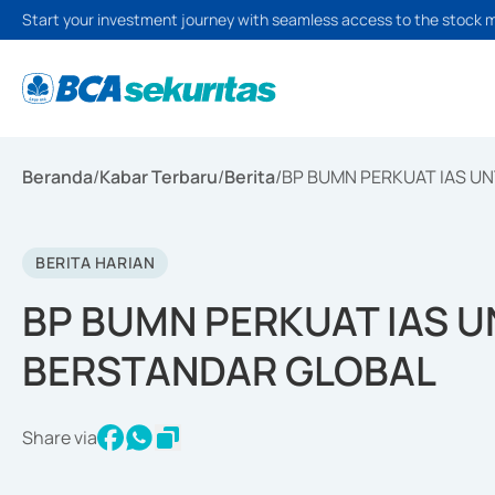
Start your investment journey with seamless access to the stock 
Beranda
/
Kabar Terbaru
/
Berita
/
BP BUMN PERKUAT IAS U
BERITA HARIAN
BP BUMN PERKUAT IAS U
BERSTANDAR GLOBAL
Share via