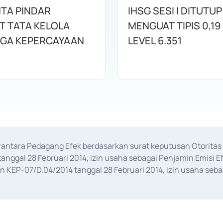
NTA PINDAR
IHSG SESI I DITUTUP
T TATA KELOLA
MENGUAT TIPIS 0,19 
AGA KEPERCAYAAN
LEVEL 6.351
erantara Pedagang Efek berdasarkan surat keputusan Otorit
anggal 28 Februari 2014, izin usaha sebagai Penjamin Emisi E
KEP-07/D.04/2014 tanggal 28 Februari 2014, izin usaha sebag
rat keputusan Otoritas Jasa Keuangan Nomor S-67/PM.21/2017 t
aan Transaksi Sertifikat Deposito di Pasar Uang yang izinnya d
ansaksi, serta Penatausahaan dan Penyelesaian Transaksi Sur