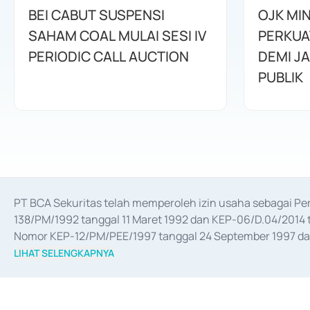
BEI CABUT SUSPENSI
OJK MI
SAHAM COAL MULAI SESI IV
PERKUA
PERIODIC CALL AUCTION
DEMI J
PUBLIK
PT BCA Sekuritas telah memperoleh izin usaha sebagai P
138/PM/1992 tanggal 11 Maret 1992 dan KEP-06/D.04/2014 t
Nomor KEP-12/PM/PEE/1997 tanggal 24 September 1997 dan 
merger, akuisisi, divestasi, dan 
join venture
 berdasarkan su
LIHAT SELENGKAPNYA
dari Bank Indonesia antara lain sebagai Perantara Pelaksan
Bank Indonesia sebagai Lembaga Pendukung Penerbitan, Tr
tahun 2018.