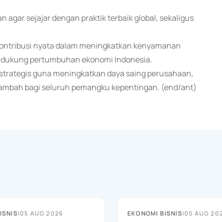
agar sejajar dengan praktik terbaik global, sekaligus
 kontribusi nyata dalam meningkatkan kenyamanan
endukung pertumbuhan ekonomi Indonesia.
f strategis guna meningkatkan daya saing perusahaan,
 tambah bagi seluruh pemangku kepentingan. (end/ant)
ISNIS
|
05 AUG 2026
EKONOMI BISNIS
|
05 AUG 20