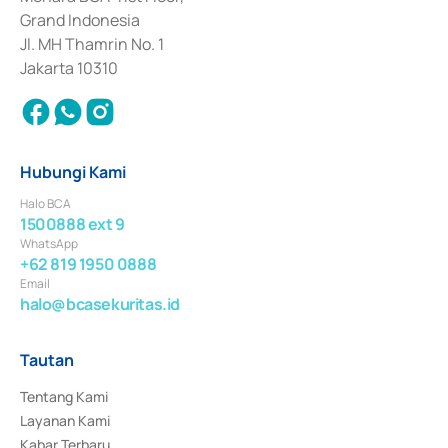
Surat Berharga Komersial yang izinnya diterbitkan pada tahun 2018.
Grand Indonesia
Jl. MH Thamrin No. 1
Jakarta 10310
Hubungi Kami
Halo BCA
1500888 ext 9
WhatsApp
+62 819 1950 0888
Email
halo@bcasekuritas.id
Tautan
Tentang Kami
Layanan Kami
Kabar Terbaru