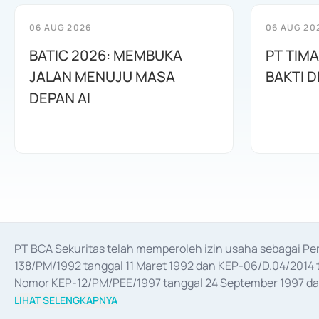
06 AUG 2026
06 AUG 20
BATIC 2026: MEMBUKA
PT TIM
JALAN MENUJU MASA
BAKTI D
DEPAN AI
PT BCA Sekuritas telah memperoleh izin usaha sebagai P
138/PM/1992 tanggal 11 Maret 1992 dan KEP-06/D.04/2014 t
Nomor KEP-12/PM/PEE/1997 tanggal 24 September 1997 dan 
merger, akuisisi, divestasi, dan 
join venture
 berdasarkan su
LIHAT SELENGKAPNYA
dari Bank Indonesia antara lain sebagai Perantara Pelaksan