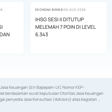
26
EKONOMI BISNIS
|
06 AUG 2026
IHSG SESI II DITUTUP
I
MELEMAH 7 POIN DI LEVEL
 DAN
6.343
as Jasa Keuangan (d.h Bapepam-LK) Nomor KEP-
fek berdasarkan surat keputusan Otoritas Jasa Keuangan 
ai penyedia Jasa Konsultasi (
Advisory
) atas kegiatan 
anggal 3 Februari 2017, dan beberapa izin usaha lainnya 
iterbitkan pada tahun 2017 dan izin usaha lainnya dari 