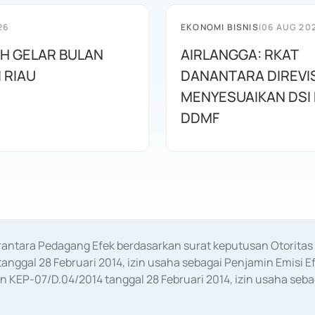
26
EKONOMI BISNIS
|
06 AUG 20
AH GELAR BULAN
AIRLANGGA: RKAT
I RIAU
DANANTARA DIREVIS
MENYESUAIKAN DSI
DDMF
erantara Pedagang Efek berdasarkan surat keputusan Otorit
anggal 28 Februari 2014, izin usaha sebagai Penjamin Emisi E
KEP-07/D.04/2014 tanggal 28 Februari 2014, izin usaha sebag
rat keputusan Otoritas Jasa Keuangan Nomor S-67/PM.21/2017 t
aan Transaksi Sertifikat Deposito di Pasar Uang yang izinnya d