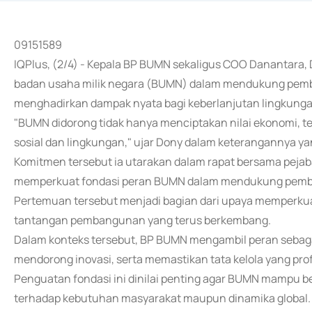
09151589
IQPlus, (2/4) - Kepala BP BUMN sekaligus COO Danantara
badan usaha milik negara (BUMN) dalam mendukung pemba
menghadirkan dampak nyata bagi keberlanjutan lingkunga
"BUMN didorong tidak hanya menciptakan nilai ekonomi, t
sosial dan lingkungan," ujar Dony dalam keterangannya yan
Komitmen tersebut ia utarakan dalam rapat bersama peja
memperkuat fondasi peran BUMN dalam mendukung pemba
Pertemuan tersebut menjadi bagian dari upaya memperkuat
tantangan pembangunan yang terus berkembang.
Dalam konteks tersebut, BP BUMN mengambil peran seba
mendorong inovasi, serta memastikan tata kelola yang pro
Penguatan fondasi ini dinilai penting agar BUMN mampu ber
terhadap kebutuhan masyarakat maupun dinamika global.