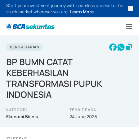
Start your investment journey with seamless access to the
stock market wherever you are.
Learn More
BERITA HARIAN
BP BUMN CATAT
KEBERHASILAN
TRANSFORMASI PUPUK
INDONESIA
KATEGORI
TERBIT PADA
Ekonomi Bisnis
24 June 2026