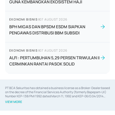
GUNA KEMBANGKAN EKOSISTEM HAJI
EKONOMI BISNIS
|
07 AUGUST 2026
BPH MIGAS DAN BPSDM ESDM SIAPKAN
PENGAWAS DISTRIBUSI BBM SUBSIDI
EKONOMI BISNIS
|
07 AUGUST 2026
ALFI : PERTUMBUHAN 5,29 PERSEN TRIWULAN II
CERMINKAN RANTAI PASOK SOLID
PT BCA Sekuritas has obtained a business license as a Broker-Dealer based
on the decree of the Financial Services Authority (formerly Bapepam-LK)
Number KEP-138/PM/1992 dated March 11, 1992 and KEP-06/D.04/2014
dated February 28, 2014, a business license as an Underwriter based on the
VIEW MORE
decree of the Financial Services Authority Number KEP-12/PM/PEE/1997
dated September 24, 1997 and KEP-07/D.04/2014 dated February 28, 2014,
a business license as a provider of Advisory Services on mergers,