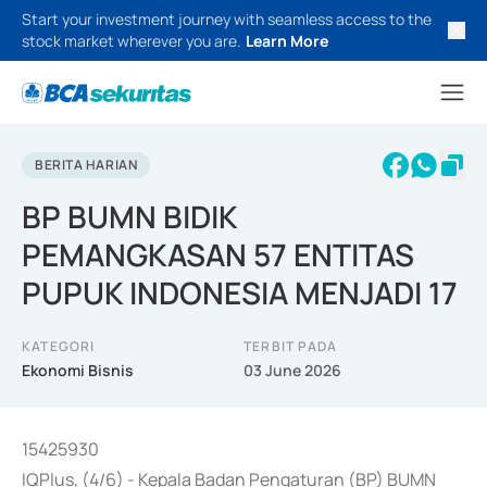
Start your investment journey with seamless access to the
stock market wherever you are.
Learn More
BERITA HARIAN
BP BUMN BIDIK
PEMANGKASAN 57 ENTITAS
PUPUK INDONESIA MENJADI 17
KATEGORI
TERBIT PADA
Ekonomi Bisnis
03 June 2026
15425930
IQPlus, (4/6) - Kepala Badan Pengaturan (BP) BUMN