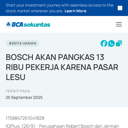
Start your investment journey with seamless access to the
stock market wherever you are.
Learn More
BERITA HARIAN
BOSCH AKAN PANGKAS 13
RIBU PEKERJA KARENA PASAR
LESU
TERBIT PADA
25 September 2025
1758847261041828
IQPlus, (26/9) - Perusahaan Robert Bosch dari Jerman