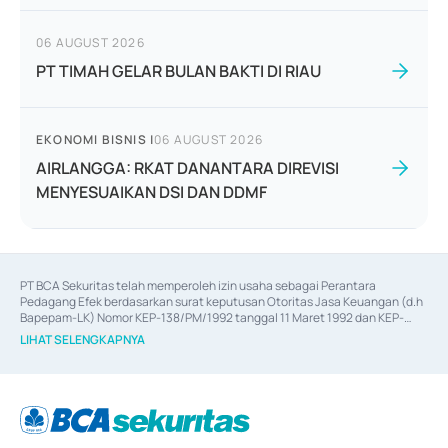
06 AUGUST 2026
PT TIMAH GELAR BULAN BAKTI DI RIAU
EKONOMI BISNIS
|
06 AUGUST 2026
AIRLANGGA: RKAT DANANTARA DIREVISI
MENYESUAIKAN DSI DAN DDMF
PT BCA Sekuritas telah memperoleh izin usaha sebagai Perantara 
Pedagang Efek berdasarkan surat keputusan Otoritas Jasa Keuangan (d.h 
Bapepam-LK) Nomor KEP-138/PM/1992 tanggal 11 Maret 1992 dan KEP-
06/D.04/2014 tanggal 28 Februari 2014, izin usaha sebagai Penjamin Emisi 
LIHAT SELENGKAPNYA
Efek berdasarkan surat keputusan Otoritas Jasa Keuangan Nomor KEP-
12/PM/PEE/1997 tanggal 24 September 1997 dan KEP-07/D.04/2014 
tanggal 28 Februari 2014, izin usaha sebagai penyedia Jasa Konsultasi 
(
Advisory
) atas kegiatan merger, akuisisi, divestasi, dan 
join venture
berdasarkan surat keputusan Otoritas Jasa Keuangan Nomor S-
67/PM.21/2017 tanggal 3 Februari 2017, dan beberapa izin usaha lainnya 
dari Bank Indonesia antara lain sebagai Perantara Pelaksanaan Transaksi 