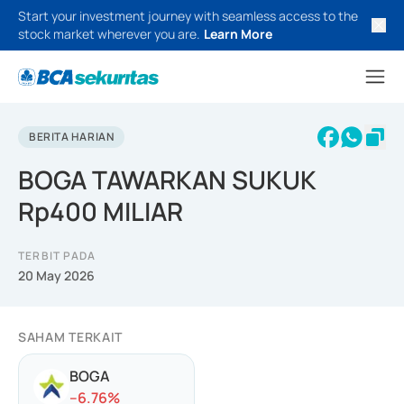
Start your investment journey with seamless access to the
stock market wherever you are.
Learn More
BERITA HARIAN
BOGA TAWARKAN SUKUK
Rp400 MILIAR
TERBIT PADA
20 May 2026
SAHAM TERKAIT
BOGA
-
-6.76
%