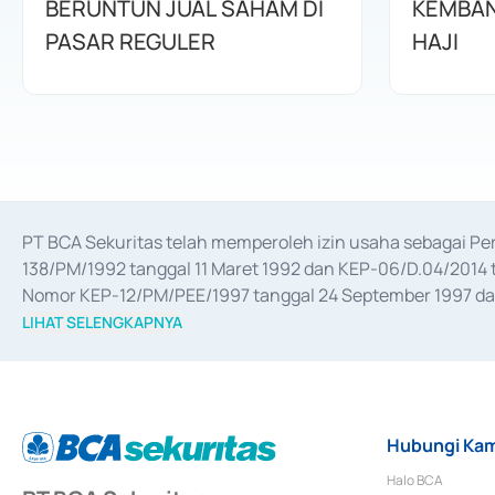
BERUNTUN JUAL SAHAM DI
KEMBAN
PASAR REGULER
HAJI
PT BCA Sekuritas telah memperoleh izin usaha sebagai P
138/PM/1992 tanggal 11 Maret 1992 dan KEP-06/D.04/2014 t
Nomor KEP-12/PM/PEE/1997 tanggal 24 September 1997 dan 
merger, akuisisi, divestasi, dan 
join venture
 berdasarkan su
LIHAT SELENGKAPNYA
dari Bank Indonesia antara lain sebagai Perantara Pelaksan
Bank Indonesia sebagai Lembaga Pendukung Penerbitan, Tr
tahun 2018.
Hubungi Kam
Halo BCA