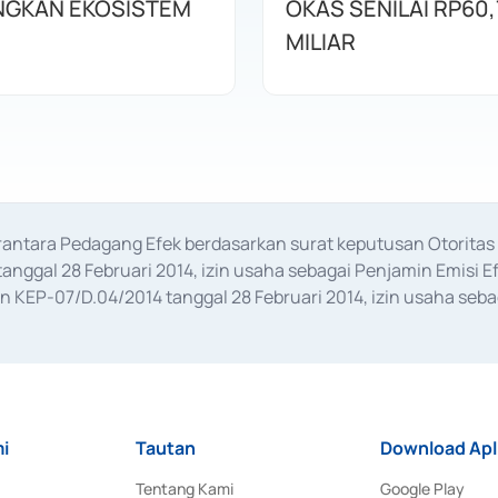
GKAN EKOSISTEM
OKAS SENILAI RP60,
MILIAR
erantara Pedagang Efek berdasarkan surat keputusan Otorit
anggal 28 Februari 2014, izin usaha sebagai Penjamin Emisi E
KEP-07/D.04/2014 tanggal 28 Februari 2014, izin usaha sebag
rat keputusan Otoritas Jasa Keuangan Nomor S-67/PM.21/2017 t
aan Transaksi Sertifikat Deposito di Pasar Uang yang izinnya d
ansaksi, serta Penatausahaan dan Penyelesaian Transaksi Sur
i
Tautan
Download Apl
Tentang Kami
Google Play