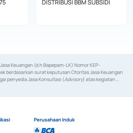
75
DISTRIBUSI BBM SUBSIDI
as Jasa Keuangan (d.h Bapepam-LK) Nomor KEP-
fek berdasarkan surat keputusan Otoritas Jasa Keuangan 
ai penyedia Jasa Konsultasi (
Advisory
) atas kegiatan 
anggal 3 Februari 2017, dan beberapa izin usaha lainnya 
iterbitkan pada tahun 2017 dan izin usaha lainnya dari 
at Berharga Komersial yang izinnya diterbitkan pada 
ikasi
Perusahaan Induk