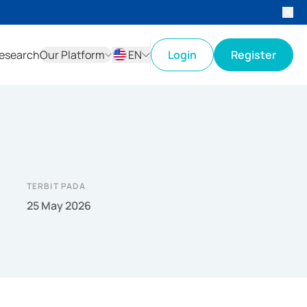
esearch
Our Platform
EN
Login
Register
ID
EN
TERBIT PADA
25 May 2026