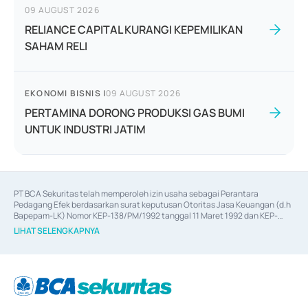
09 AUGUST 2026
RELIANCE CAPITAL KURANGI KEPEMILIKAN
SAHAM RELI
EKONOMI BISNIS
|
09 AUGUST 2026
PERTAMINA DORONG PRODUKSI GAS BUMI
UNTUK INDUSTRI JATIM
PT BCA Sekuritas telah memperoleh izin usaha sebagai Perantara 
Pedagang Efek berdasarkan surat keputusan Otoritas Jasa Keuangan (d.h 
Bapepam-LK) Nomor KEP-138/PM/1992 tanggal 11 Maret 1992 dan KEP-
06/D.04/2014 tanggal 28 Februari 2014, izin usaha sebagai Penjamin Emisi 
LIHAT SELENGKAPNYA
Efek berdasarkan surat keputusan Otoritas Jasa Keuangan Nomor KEP-
12/PM/PEE/1997 tanggal 24 September 1997 dan KEP-07/D.04/2014 
tanggal 28 Februari 2014, izin usaha sebagai penyedia Jasa Konsultasi 
(
Advisory
) atas kegiatan merger, akuisisi, divestasi, dan 
join venture
berdasarkan surat keputusan Otoritas Jasa Keuangan Nomor S-
67/PM.21/2017 tanggal 3 Februari 2017, dan beberapa izin usaha lainnya 
dari Bank Indonesia antara lain sebagai Perantara Pelaksanaan Transaksi 