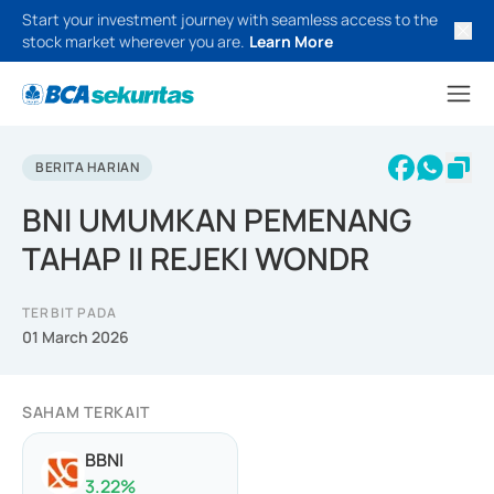
Start your investment journey with seamless access to the
stock market wherever you are.
Learn More
BERITA HARIAN
BNI UMUMKAN PEMENANG
TAHAP II REJEKI WONDR
TERBIT PADA
01 March 2026
SAHAM TERKAIT
BBNI
3.22
%