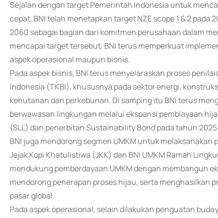
Sejalan dengan target Pemerintah Indonesia untuk mencap
cepat, BNI telah menetapkan target NZE scope 1 & 2 pada 
2060 sebagai bagian dari komitmen perusahaan dalam me
mencapai target tersebut, BNI terus memperkuat implementas
aspek operasional maupun bisnis.
Pada aspek bisnis, BNI terus menyelaraskan proses penil
Indonesia (TKBI), khususnya pada sektor energi, konstruksi d
kehutanan dan perkebunan. Di samping itu BNI terus m
berwawasan lingkungan melalui ekspansi pembiayaan hijau,
(SLL) dan penerbitan Sustainability Bond pada tahun 2025 
BNI juga mendorong segmen UMKM untuk melaksanakan pra
Jejak Kopi Khatulistiwa (JKK) dan BNI UMKM Ramah Lingku
mendukung pemberdayaan UMKM dengan membangun ekosis
mendorong penerapan proses hijau, serta menghasilkan pro
pasar global.
Pada aspek operasional, selain dilakukan penguatan buday