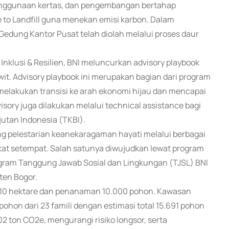
n penggunaan kertas, dan pengembangan bertahap
 to Landfill guna menekan emisi karbon. Dalam
Gedung Kantor Pusat telah diolah melalui proses daur
nklusi & Resilien, BNI meluncurkan advisory playbook
it. Advisory playbook ini merupakan bagian dari program
elakukan transisi ke arah ekonomi hijau dan mencapai
visory juga dilakukan melalui technical assistance bagi
utan Indonesia (TKBI).
ung pelestarian keanekaragaman hayati melalui berbagai
kat setempat. Salah satunya diwujudkan lewat program
rogram Tanggung Jawab Sosial dan Lingkungan (TJSL) BNI
ten Bogor.
as 10 hektare dan penanaman 10.000 pohon. Kawasan
s pohon dari 23 famili dengan estimasi total 15.691 pohon
2 ton CO2e, mengurangi risiko longsor, serta