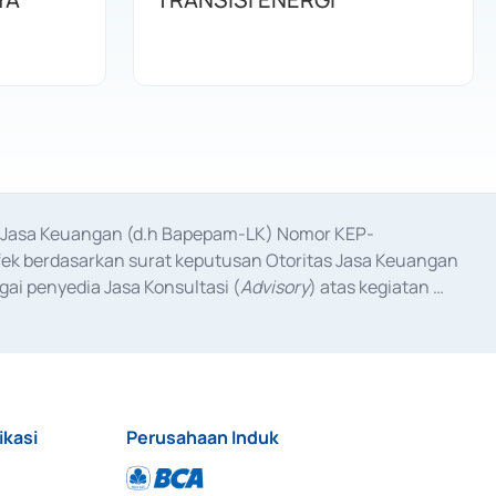
as Jasa Keuangan (d.h Bapepam-LK) Nomor KEP-
fek berdasarkan surat keputusan Otoritas Jasa Keuangan 
ai penyedia Jasa Konsultasi (
Advisory
) atas kegiatan 
anggal 3 Februari 2017, dan beberapa izin usaha lainnya 
iterbitkan pada tahun 2017 dan izin usaha lainnya dari 
at Berharga Komersial yang izinnya diterbitkan pada 
ikasi
Perusahaan Induk