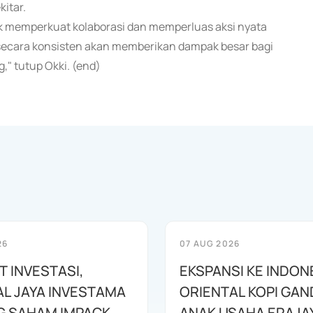
itar.
k memperkuat kolaborasi dan memperluas aksi nyata
 secara konsisten akan memberikan dampak besar bagi
," tutup Okki. (end)
26
07 AUG 2026
T INVESTASI,
EKSPANSI KE INDON
L JAYA INVESTAMA
ORIENTAL KOPI GA
 SAHAM IMPACK
ANAK USAHA ERAJA