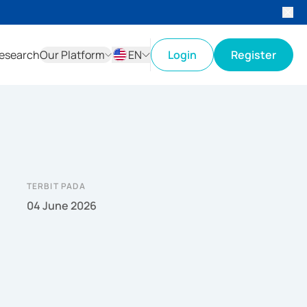
esearch
Our Platform
EN
Login
Register
ID
EN
TERBIT PADA
04 June 2026