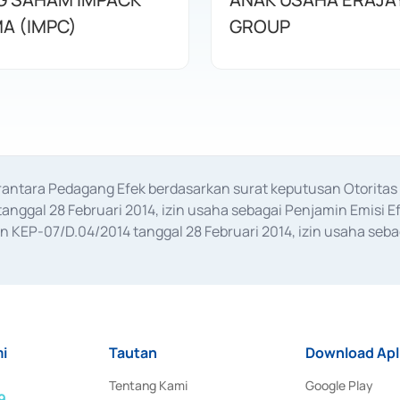
A (IMPC)
GROUP
erantara Pedagang Efek berdasarkan surat keputusan Otorit
anggal 28 Februari 2014, izin usaha sebagai Penjamin Emisi E
KEP-07/D.04/2014 tanggal 28 Februari 2014, izin usaha sebag
rat keputusan Otoritas Jasa Keuangan Nomor S-67/PM.21/2017 t
aan Transaksi Sertifikat Deposito di Pasar Uang yang izinnya d
ansaksi, serta Penatausahaan dan Penyelesaian Transaksi Sur
i
Tautan
Download Apl
Tentang Kami
Google Play
9