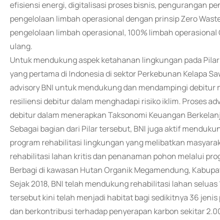
efisiensi energi, digitalisasi proses bisnis, penguranga
pengelolaan limbah operasional dengan prinsip Zero Waste
pengelolaan limbah operasional, 100% limbah operasional 
ulang.
Untuk mendukung aspek ketahanan lingkungan pada Pilar I
yang pertama di Indonesia di sektor Perkebunan Kelapa Saw
advisory BNI untuk mendukung dan mendampingi debitur m
resiliensi debitur dalam menghadapi risiko iklim. Proses ad
debitur dalam menerapkan Taksonomi Keuangan Berkelanj
Sebagai bagian dari Pilar tersebut, BNI juga aktif menduk
program rehabilitasi lingkungan yang melibatkan masyara
rehabilitasi lahan kritis dan penanaman pohon melalui p
Berbagi di kawasan Hutan Organik Megamendung, Kabupa
Sejak 2018, BNI telah mendukung rehabilitasi lahan selu
tersebut kini telah menjadi habitat bagi sedikitnya 36 jeni
dan berkontribusi terhadap penyerapan karbon sekitar 2.00