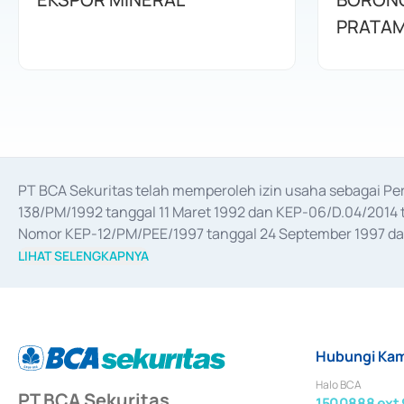
PRATAM
PT BCA Sekuritas telah memperoleh izin usaha sebagai P
138/PM/1992 tanggal 11 Maret 1992 dan KEP-06/D.04/2014 t
Nomor KEP-12/PM/PEE/1997 tanggal 24 September 1997 dan 
merger, akuisisi, divestasi, dan 
join venture
 berdasarkan su
LIHAT SELENGKAPNYA
dari Bank Indonesia antara lain sebagai Perantara Pelaksan
Bank Indonesia sebagai Lembaga Pendukung Penerbitan, Tr
tahun 2018.
Hubungi Kam
Halo BCA
PT BCA Sekuritas
1500888 ext 