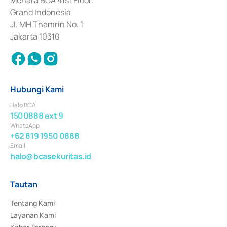
Surat Berharga Komersial yang izinnya diterbitkan pada tahun 2018.
Grand Indonesia
Jl. MH Thamrin No. 1
Jakarta 10310
Hubungi Kami
Halo BCA
1500888 ext 9
WhatsApp
+62 819 1950 0888
Email
halo@bcasekuritas.id
Tautan
Tentang Kami
Layanan Kami