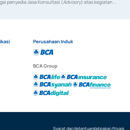
ai penyedia Jasa Konsultasi (
Advisory
) atas kegiatan 
anggal 3 Februari 2017, dan beberapa izin usaha lainnya 
iterbitkan pada tahun 2017 dan izin usaha lainnya dari 
at Berharga Komersial yang izinnya diterbitkan pada 
ikasi
Perusahaan Induk
BCA Group
Syarat dan Ketentuan
Kebijakan Privasi