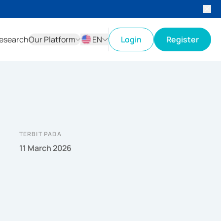
esearch
Our Platform
EN
Login
Register
ID
EN
TERBIT PADA
11 March 2026