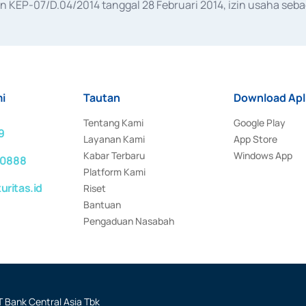
KEP-07/D.04/2014 tanggal 28 Februari 2014, izin usaha sebag
rat keputusan Otoritas Jasa Keuangan Nomor S-67/PM.21/2017 t
aan Transaksi Sertifikat Deposito di Pasar Uang yang izinnya d
ansaksi, serta Penatausahaan dan Penyelesaian Transaksi Sur
i
Tautan
Download Apl
Tentang Kami
Google Play
9
Layanan Kami
App Store
Kabar Terbaru
Windows App
 0888
Platform Kami
ritas.id
Riset
Bantuan
Pengaduan Nasabah
 Bank Central Asia Tbk