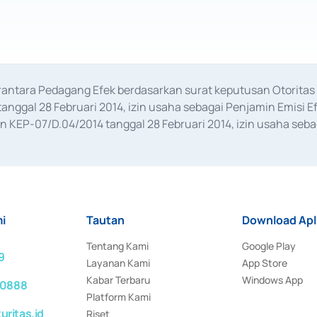
erantara Pedagang Efek berdasarkan surat keputusan Otorit
anggal 28 Februari 2014, izin usaha sebagai Penjamin Emisi E
KEP-07/D.04/2014 tanggal 28 Februari 2014, izin usaha sebag
rat keputusan Otoritas Jasa Keuangan Nomor S-67/PM.21/2017 t
aan Transaksi Sertifikat Deposito di Pasar Uang yang izinnya d
ansaksi, serta Penatausahaan dan Penyelesaian Transaksi Sur
i
Tautan
Download Apl
Tentang Kami
Google Play
9
Layanan Kami
App Store
Kabar Terbaru
Windows App
 0888
Platform Kami
ritas.id
Riset