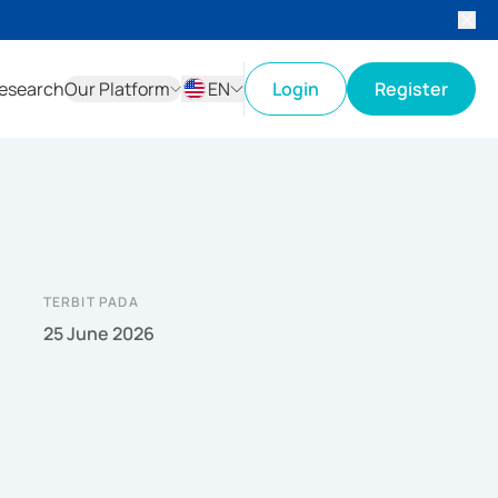
esearch
Our Platform
EN
Login
Register
ID
EN
TERBIT PADA
25 June 2026