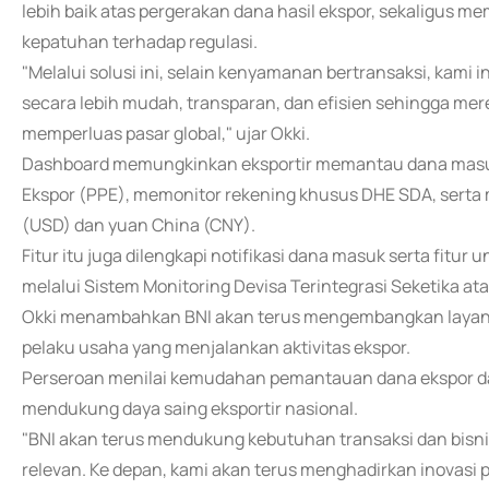
lebih baik atas pergerakan dana hasil ekspor, sekaligu
kepatuhan terhadap regulasi.
"Melalui solusi ini, selain kenyamanan bertransaksi, ka
secara lebih mudah, transparan, dan efisien sehingga me
memperluas pasar global," ujar Okki.
Dashboard memungkinkan eksportir memantau dana masu
Ekspor (PPE), memonitor rekening khusus DHE SDA, serta m
(USD) dan yuan China (CNY).
Fitur itu juga dilengkapi notifikasi dana masuk serta fi
melalui Sistem Monitoring Devisa Terintegrasi Seketika at
Okki menambahkan BNI akan terus mengembangkan layanan
pelaku usaha yang menjalankan aktivitas ekspor.
Perseroan menilai kemudahan pemantauan dana ekspor da
mendukung daya saing eksportir nasional.
"BNI akan terus mendukung kebutuhan transaksi dan bisni
relevan. Ke depan, kami akan terus menghadirkan inovasi p