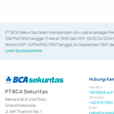
PT BCA Sekuritas telah memperoleh izin usaha sebagai P
138/PM/1992 tanggal 11 Maret 1992 dan KEP-06/D.04/2014 t
Nomor KEP-12/PM/PEE/1997 tanggal 24 September 1997 dan 
merger, akuisisi, divestasi, dan 
join venture
 berdasarkan su
LIHAT SELENGKAPNYA
dari Bank Indonesia antara lain sebagai Perantara Pelaksan
Bank Indonesia sebagai Lembaga Pendukung Penerbitan, Tr
tahun 2018.
Hubungi Kam
Halo BCA
PT BCA Sekuritas
1500888 ext 
WhatsApp
Menara BCA 41st Floor,
+62 819 1950
Grand Indonesia
Email
Jl. MH Thamrin No. 1
halo@bcaseku