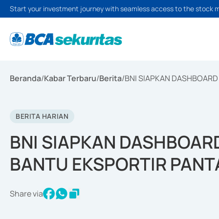
Start your investment journey with seamless access to the stock 
Beranda
/
Kabar Terbaru
/
Berita
/
BNI SIAPKAN DASHBOARD
BERITA HARIAN
BNI SIAPKAN DASHBOAR
BANTU EKSPORTIR PANT
Share via