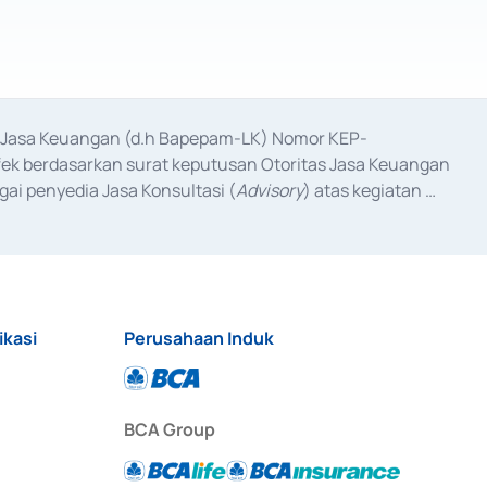
as Jasa Keuangan (d.h Bapepam-LK) Nomor KEP-
fek berdasarkan surat keputusan Otoritas Jasa Keuangan 
ai penyedia Jasa Konsultasi (
Advisory
) atas kegiatan 
anggal 3 Februari 2017, dan beberapa izin usaha lainnya 
iterbitkan pada tahun 2017 dan izin usaha lainnya dari 
at Berharga Komersial yang izinnya diterbitkan pada 
ikasi
Perusahaan Induk
BCA Group