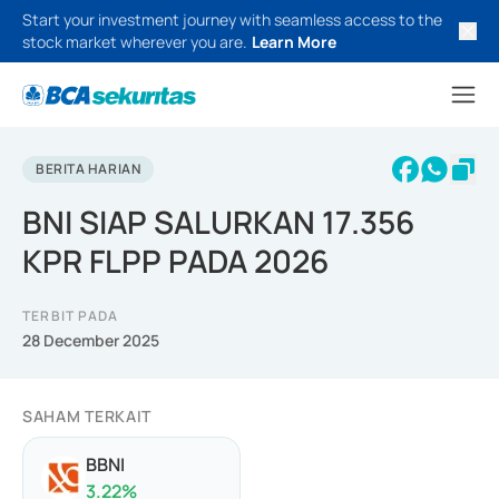
Start your investment journey with seamless access to the
stock market wherever you are.
Learn More
BERITA HARIAN
BNI SIAP SALURKAN 17.356
KPR FLPP PADA 2026
TERBIT PADA
28 December 2025
SAHAM TERKAIT
BBNI
3.22
%