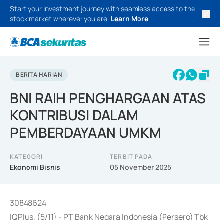
Start your investment journey with seamless access to the
stock market wherever you are.
Learn More
BERITA HARIAN
BNI RAIH PENGHARGAAN ATAS
KONTRIBUSI DALAM
PEMBERDAYAAN UMKM
KATEGORI
TERBIT PADA
Ekonomi Bisnis
05 November 2025
30848624
IQPlus, (5/11) - PT Bank Negara Indonesia (Persero) Tbk