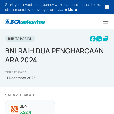
Start your investment journey with seamless access to the
stock market wherever you are.
Learn More
BERITA HARIAN
BNI RAIH DUA PENGHARGAAN
ARA 2024
TERBIT PADA
11 December 2025
SAHAM TERKAIT
BBNI
3.22
%