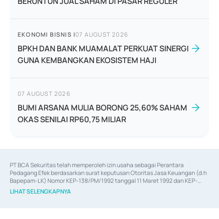
BERUNTUN JUAL SAHAM DI PASAR REGULER
EKONOMI BISNIS
|
07 AUGUST 2026
BPKH DAN BANK MUAMALAT PERKUAT SINERGI
GUNA KEMBANGKAN EKOSISTEM HAJI
07 AUGUST 2026
BUMI ARSANA MULIA BORONG 25,60% SAHAM
OKAS SENILAI RP60,75 MILIAR
PT BCA Sekuritas telah memperoleh izin usaha sebagai Perantara 
Pedagang Efek berdasarkan surat keputusan Otoritas Jasa Keuangan (d.h 
Bapepam-LK) Nomor KEP-138/PM/1992 tanggal 11 Maret 1992 dan KEP-
06/D.04/2014 tanggal 28 Februari 2014, izin usaha sebagai Penjamin Emisi 
LIHAT SELENGKAPNYA
Efek berdasarkan surat keputusan Otoritas Jasa Keuangan Nomor KEP-
12/PM/PEE/1997 tanggal 24 September 1997 dan KEP-07/D.04/2014 
tanggal 28 Februari 2014, izin usaha sebagai penyedia Jasa Konsultasi 