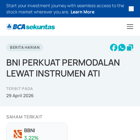
Start your investment journey with seamless access to the
stock market wherever you are.
Learn More
BERITA HARIAN
BNI PERKUAT PERMODALAN
LEWAT INSTRUMEN ATI
TERBIT PADA
29 April 2026
SAHAM TERKAIT
BBNI
3.22
%