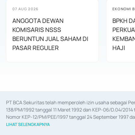
07 AUG 2026
EKONOMI B
ANGGOTA DEWAN
BPKH D
KOMISARIS NSSS
PERKUA
BERUNTUN JUAL SAHAM DI
KEMBAN
PASAR REGULER
HAJI
PT BCA Sekuritas telah memperoleh izin usaha sebagai P
138/PM/1992 tanggal 11 Maret 1992 dan KEP-06/D.04/2014 t
Nomor KEP-12/PM/PEE/1997 tanggal 24 September 1997 dan 
merger, akuisisi, divestasi, dan 
join venture
 berdasarkan su
LIHAT SELENGKAPNYA
dari Bank Indonesia antara lain sebagai Perantara Pelaksan