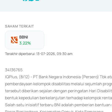
SAHAM TERKAIT
BBNI
3.22
%
Terakhir diperbarui
:
13-07-2026, 09:30:am
34136765
IQPlus, (8/12) - PT Bank Negara Indonesia (Persero) Tb
pemberdayaan kelompok disabilitas melalui sejumlah pro
tersebut diberikan sejalan dengan peringatan Hari Disabili
bentuk kepedulian berkelanjutan terhadap kelompok renta
Salah satu inisiatif terbaru BNI adalah pemberian bantuan 
Pasar Banjardowo, Kecamatan Genuk, Kota Semarang.