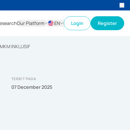
esearch
Our Platform
EN
Login
Register
ID
EN
MKM INKLUSIF
TERBIT PADA
07 December 2025