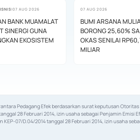
ISNIS
|
07 AUG 2026
07 AUG 2026
AN BANK MUAMALAT
BUMI ARSANA MULI
T SINERGI GUNA
BORONG 25,60% S
GKAN EKOSISTEM
OKAS SENILAI RP60,
MILIAR
erantara Pedagang Efek berdasarkan surat keputusan Otorit
anggal 28 Februari 2014, izin usaha sebagai Penjamin Emisi E
KEP-07/D.04/2014 tanggal 28 Februari 2014, izin usaha sebag
rat keputusan Otoritas Jasa Keuangan Nomor S-67/PM.21/2017 t
aan Transaksi Sertifikat Deposito di Pasar Uang yang izinnya d