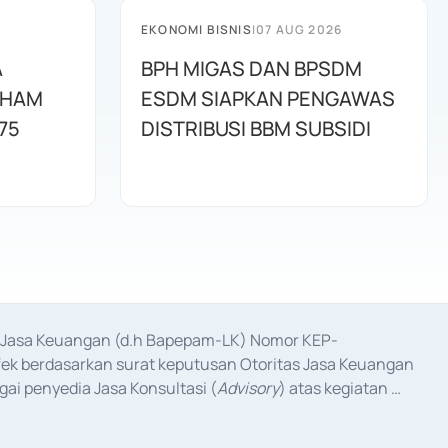
EKONOMI BISNIS
|
07 AUG 2026
A
BPH MIGAS DAN BPSDM
AHAM
ESDM SIAPKAN PENGAWAS
75
DISTRIBUSI BBM SUBSIDI
as Jasa Keuangan (d.h Bapepam-LK) Nomor KEP-
fek berdasarkan surat keputusan Otoritas Jasa Keuangan 
ai penyedia Jasa Konsultasi (
Advisory
) atas kegiatan 
anggal 3 Februari 2017, dan beberapa izin usaha lainnya 
iterbitkan pada tahun 2017 dan izin usaha lainnya dari 