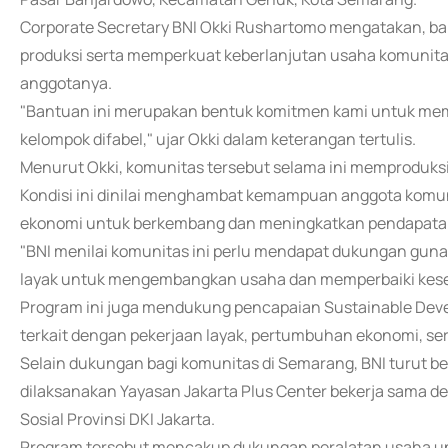
Corporate Secretary BNI Okki Rushartomo mengatakan, ba
produksi serta memperkuat keberlanjutan usaha komunita
anggotanya.
"Bantuan ini merupakan bentuk komitmen kami untuk mem
kelompok difabel," ujar Okki dalam keterangan tertulis.
Menurut Okki, komunitas tersebut selama ini memproduksi b
Kondisi ini dinilai menghambat kemampuan anggota komun
ekonomi untuk berkembang dan meningkatkan pendapatan
"BNI menilai komunitas ini perlu mendapat dukungan gun
layak untuk mengembangkan usaha dan memperbaiki kese
Program ini juga mendukung pencapaian Sustainable Deve
terkait dengan pekerjaan layak, pertumbuhan ekonomi, s
Selain dukungan bagi komunitas di Semarang, BNI turut b
dilaksanakan Yayasan Jakarta Plus Center bekerja sama de
Sosial Provinsi DKI Jakarta.
Program tersebut mencakup dukungan peralatan usaha untu