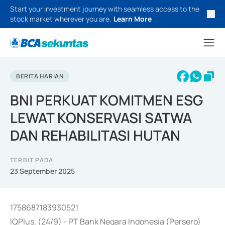
Start your investment journey with seamless access to the
stock market wherever you are.
Learn More
BERITA HARIAN
BNI PERKUAT KOMITMEN ESG
LEWAT KONSERVASI SATWA
DAN REHABILITASI HUTAN
TERBIT PADA
23 September 2025
1758687183930521
IQPlus, (24/9) - PT Bank Negara Indonesia (Persero)