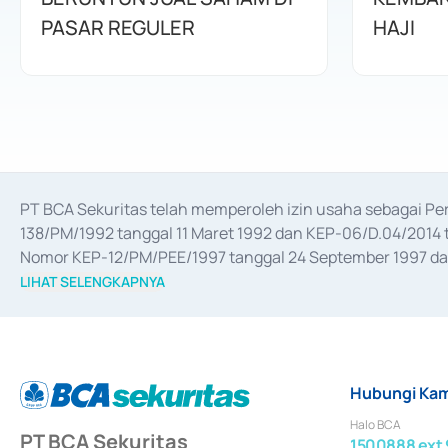
PASAR REGULER
HAJI
PT BCA Sekuritas telah memperoleh izin usaha sebagai P
138/PM/1992 tanggal 11 Maret 1992 dan KEP-06/D.04/2014 t
Nomor KEP-12/PM/PEE/1997 tanggal 24 September 1997 dan 
merger, akuisisi, divestasi, dan 
join venture
 berdasarkan su
LIHAT SELENGKAPNYA
dari Bank Indonesia antara lain sebagai Perantara Pelaksan
Bank Indonesia sebagai Lembaga Pendukung Penerbitan, Tr
tahun 2018.
Hubungi Kam
Halo BCA
PT BCA Sekuritas
1500888 ext 