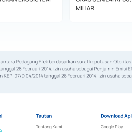
MILIAR
erantara Pedagang Efek berdasarkan surat keputusan Otorit
anggal 28 Februari 2014, izin usaha sebagai Penjamin Emisi E
KEP-07/D.04/2014 tanggal 28 Februari 2014, izin usaha sebag
rat keputusan Otoritas Jasa Keuangan Nomor S-67/PM.21/2017 t
aan Transaksi Sertifikat Deposito di Pasar Uang yang izinnya d
ansaksi, serta Penatausahaan dan Penyelesaian Transaksi Sur
i
Tautan
Download Apl
Tentang Kami
Google Play
9