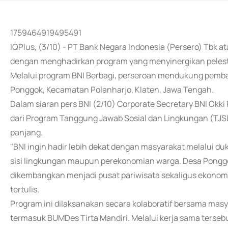
1759464919495491
IQPlus, (3/10) - PT Bank Negara Indonesia (Persero) Tbk
dengan menghadirkan program yang menyinergikan pelest
Melalui program BNI Berbagi, perseroan mendukung pemban
Ponggok, Kecamatan Polanharjo, Klaten, Jawa Tengah.
Dalam siaran pers BNI (2/10) Corporate Secretary BNI Okk
dari Program Tanggung Jawab Sosial dan Lingkungan (TJ
panjang.
"BNI ingin hadir lebih dekat dengan masyarakat melalui d
sisi lingkungan maupun perekonomian warga. Desa Ponggok
dikembangkan menjadi pusat pariwisata sekaligus ekonomi 
tertulis.
Program ini dilaksanakan secara kolaboratif bersama masya
termasuk BUMDes Tirta Mandiri. Melalui kerja sama ters