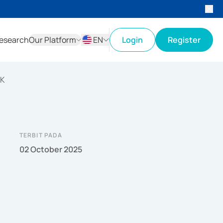
esearch
Our Platform
EN
Login
Register
ID
EN
OK
TERBIT PADA
02 October 2025