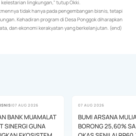
elestarian lingkungan," tutup Okki.
itmennya tidak hanya pada pengembangan bisnis, tetapi
kungan. Kehadiran program di Desa Ponggok diharapkan
ata, dan ekonomi kerakyatan yang berkelanjutan. (end)
ISNIS
|
07 AUG 2026
07 AUG 2026
AN BANK MUAMALAT
BUMI ARSANA MULI
T SINERGI GUNA
BORONG 25,60% S
GKAN EKOSISTEM
OKAS SENILAI RP60,