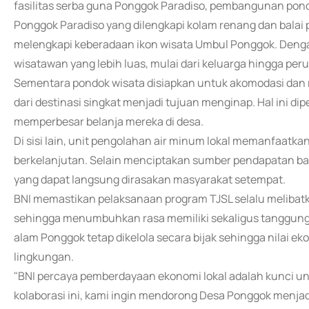
fasilitas serba guna Ponggok Paradiso, pembangunan pondo
Ponggok Paradiso yang dilengkapi kolam renang dan balai
melengkapi keberadaan ikon wisata Umbul Ponggok. Dengan
wisatawan yang lebih luas, mulai dari keluarga hingga per
Sementara pondok wisata disiapkan untuk akomodasi dan
dari destinasi singkat menjadi tujuan menginap. Hal ini d
memperbesar belanja mereka di desa.
Di sisi lain, unit pengolahan air minum lokal memanfaatka
berkelanjutan. Selain menciptakan sumber pendapatan ba
yang dapat langsung dirasakan masyarakat setempat.
BNI memastikan pelaksanaan program TJSL selalu melibatka
sehingga menumbuhkan rasa memiliki sekaligus tanggung 
alam Ponggok tetap dikelola secara bijak sehingga nilai e
lingkungan.
"BNI percaya pemberdayaan ekonomi lokal adalah kunci u
kolaborasi ini, kami ingin mendorong Desa Ponggok menjad