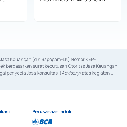
as Jasa Keuangan (d.h Bapepam-LK) Nomor KEP-
fek berdasarkan surat keputusan Otoritas Jasa Keuangan 
ai penyedia Jasa Konsultasi (
Advisory
) atas kegiatan 
anggal 3 Februari 2017, dan beberapa izin usaha lainnya 
iterbitkan pada tahun 2017 dan izin usaha lainnya dari 
at Berharga Komersial yang izinnya diterbitkan pada 
ikasi
Perusahaan Induk