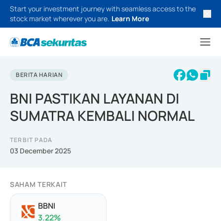
Start your investment journey with seamless access to the
stock market wherever you are.
Learn More
BERITA HARIAN
BNI PASTIKAN LAYANAN DI
SUMATRA KEMBALI NORMAL
TERBIT PADA
03 December 2025
SAHAM TERKAIT
BBNI
3.22
%