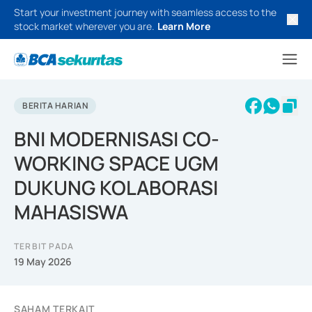
Start your investment journey with seamless access to the
stock market wherever you are.
Learn More
BERITA HARIAN
BNI MODERNISASI CO-
WORKING SPACE UGM
DUKUNG KOLABORASI
MAHASISWA
TERBIT PADA
19 May 2026
SAHAM TERKAIT