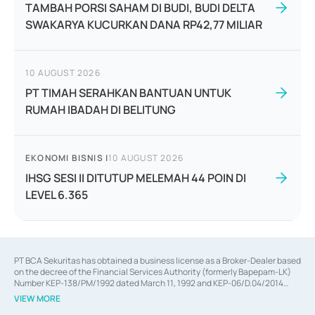
TAMBAH PORSI SAHAM DI BUDI, BUDI DELTA
SWAKARYA KUCURKAN DANA RP42,77 MILIAR
10 AUGUST 2026
PT TIMAH SERAHKAN BANTUAN UNTUK
RUMAH IBADAH DI BELITUNG
EKONOMI BISNIS
|
10 AUGUST 2026
IHSG SESI II DITUTUP MELEMAH 44 POIN DI
LEVEL 6.365
PT BCA Sekuritas has obtained a business license as a Broker-Dealer based
on the decree of the Financial Services Authority (formerly Bapepam-LK)
Number KEP-138/PM/1992 dated March 11, 1992 and KEP-06/D.04/2014
dated February 28, 2014, a business license as an Underwriter based on the
VIEW MORE
decree of the Financial Services Authority Number KEP-12/PM/PEE/1997