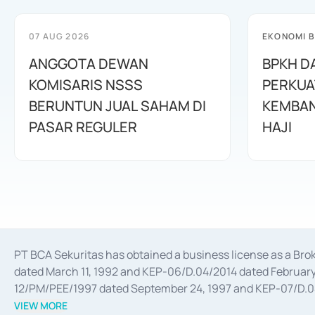
07 AUG 2026
EKONOMI B
ANGGOTA DEWAN
BPKH D
KOMISARIS NSSS
PERKUA
BERUNTUN JUAL SAHAM DI
KEMBAN
PASAR REGULER
HAJI
PT BCA Sekuritas has obtained a business license as a Br
dated March 11, 1992 and KEP-06/D.04/2014 dated February 
12/PM/PEE/1997 dated September 24, 1997 and KEP-07/D.04/2
divestments, and joint ventures based on the decree of the
VIEW MORE