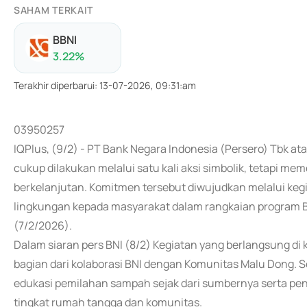
SAHAM TERKAIT
BBNI
3.22
%
Terakhir diperbarui
:
13-07-2026, 09:31:am
03950257
IQPlus, (9/2) - PT Bank Negara Indonesia (Persero) Tbk 
cukup dilakukan melalui satu kali aksi simbolik, tetapi m
berkelanjutan. Komitmen tersebut diwujudkan melalui keg
lingkungan kepada masyarakat dalam rangkaian program BNI
(7/2/2026).
Dalam siaran pers BNI (8/2) Kegiatan yang berlangsung di
bagian dari kolaborasi BNI dengan Komunitas Malu Dong. Se
edukasi pemilahan sampah sejak dari sumbernya serta pen
tingkat rumah tangga dan komunitas.