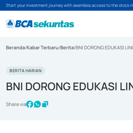
Start your investment journey with seamless access to the stock 
Beranda
/
Kabar Terbaru
/
Berita
/
BNI DORONG EDUKASI LIN
BERITA HARIAN
BNI DORONG EDUKASI LI
Share via