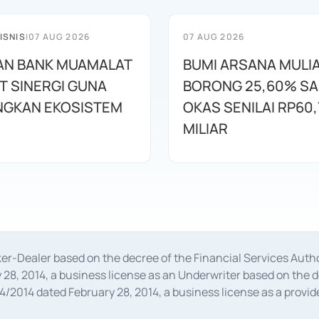
ISNIS
|
07 AUG 2026
07 AUG 2026
AN BANK MUAMALAT
BUMI ARSANA MULI
T SINERGI GUNA
BORONG 25,60% S
GKAN EKOSISTEM
OKAS SENILAI RP60,
MILIAR
oker-Dealer based on the decree of the Financial Services A
28, 2014, a business license as an Underwriter based on the 
014 dated February 28, 2014, a business license as a provider
 Financial Services Authority Number S-67/PM.21/2014 dated Fe