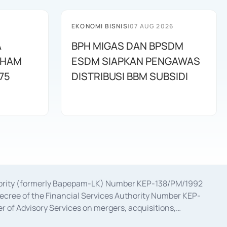
EKONOMI BISNIS
|
07 AUG 2026
A
BPH MIGAS DAN BPSDM
AHAM
ESDM SIAPKAN PENGAWAS
75
DISTRIBUSI BBM SUBSIDI
uthority (formerly Bapepam-LK) Number KEP-138/PM/1992
decree of the Financial Services Authority Number KEP-
 of Advisory Services on mergers, acquisitions,
bruary 28, 2014, a business license as a provider of