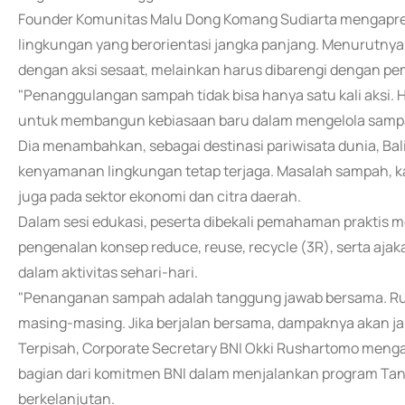
Founder Komunitas Malu Dong Komang Sudiarta mengapresi
lingkungan yang berorientasi jangka panjang. Menurutnya
dengan aksi sesaat, melainkan harus dibarengi dengan pe
"Penanggulangan sampah tidak bisa hanya satu kali aksi. H
untuk membangun kebiasaan baru dalam mengelola sampah
Dia menambahkan, sebagai destinasi pariwisata dunia, B
kenyamanan lingkungan tetap terjaga. Masalah sampah, ka
juga pada sektor ekonomi dan citra daerah.
Dalam sesi edukasi, peserta dibekali pemahaman praktis 
pengenalan konsep reduce, reuse, recycle (3R), serta aja
dalam aktivitas sehari-hari.
"Penanganan sampah adalah tanggung jawab bersama. Rum
masing-masing. Jika berjalan bersama, dampaknya akan jau
Terpisah, Corporate Secretary BNI Okki Rushartomo meng
bagian dari komitmen BNI dalam menjalankan program Tan
berkelanjutan.