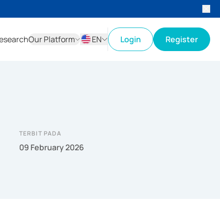
esearch
Our Platform
EN
Login
Register
ID
EN
TERBIT PADA
09 February 2026