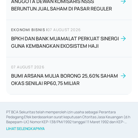
ANGGOTA DEWAN KOMISARIS NSSS
BERUNTUN JUAL SAHAM DI PASAR REGULER
EKONOMI BISNIS
|
07 AUGUST 2026
BPKH DAN BANK MUAMALAT PERKUAT SINERGI
GUNA KEMBANGKAN EKOSISTEM HAJI
07 AUGUST 2026
BUMI ARSANA MULIA BORONG 25,60% SAHAM
OKAS SENILAI RP60,75 MILIAR
PT BCA Sekuritas telah memperoleh izin usaha sebagai Perantara 
Pedagang Efek berdasarkan surat keputusan Otoritas Jasa Keuangan (d.h 
Bapepam-LK) Nomor KEP-138/PM/1992 tanggal 11 Maret 1992 dan KEP-
06/D.04/2014 tanggal 28 Februari 2014, izin usaha sebagai Penjamin Emisi 
LIHAT SELENGKAPNYA
Efek berdasarkan surat keputusan Otoritas Jasa Keuangan Nomor KEP-
12/PM/PEE/1997 tanggal 24 September 1997 dan KEP-07/D.04/2014 