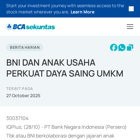
Start your investment journey with seamless access to the
stock market wherever you are.
Learn More
BERITA HARIAN
BNI DAN ANAK USAHA
PERKUAT DAYA SAING UMKM
TERBIT PADA
27 October 2025
30037104
IQPlus, (28/10) - PT Bank Negara Indonesia (Persero)
Tbk atau BNI berkolaborasi dengan jajaran anak