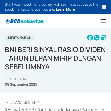
Start your investment journey with seamless access to the
stock market wherever you are.
Learn More
BERITA HARIAN
BNI BERI SINYAL RASIO DIVIDEN
TAHUN DEPAN MIRIP DENGAN
SEBELUMNYA
TERBIT PADA
08 September 2025
1757377036580344
IQPlus, (9/9) - PT Bank Negara Indonesia (Persero) Tbk