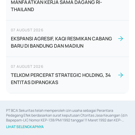
MANFAATKAN KERJA SAMA DAGANG RI-
THAILAND
07 AUGUST 2026
EKSPANSI AGRESIF, KAQI RESMIKAN CABANG
BARU DI BANDUNG DAN MADIUN
07 AUGUST 2026
TELKOM PERCEPAT STRATEGIC HOLDING, 34
ENTITAS DIPANGKAS
PT BCA Sekuritas telah memperoleh izin usaha sebagai Perantara 
Pedagang Efek berdasarkan surat keputusan Otoritas Jasa Keuangan (d.h 
Bapepam-LK) Nomor KEP-138/PM/1992 tanggal 11 Maret 1992 dan KEP-
06/D.04/2014 tanggal 28 Februari 2014, izin usaha sebagai Penjamin Emisi 
LIHAT SELENGKAPNYA
Efek berdasarkan surat keputusan Otoritas Jasa Keuangan Nomor KEP-
12/PM/PEE/1997 tanggal 24 September 1997 dan KEP-07/D.04/2014 