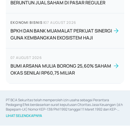
BERUNTUN JUAL SAHAM DI PASAR REGULER
EKONOMI BISNIS
|
07 AUGUST 2026
BPKH DAN BANK MUAMALAT PERKUAT SINERGI
GUNA KEMBANGKAN EKOSISTEM HAJI
07 AUGUST 2026
BUMI ARSANA MULIA BORONG 25,60% SAHAM
OKAS SENILAI RP60,75 MILIAR
PT BCA Sekuritas telah memperoleh izin usaha sebagai Perantara 
Pedagang Efek berdasarkan surat keputusan Otoritas Jasa Keuangan (d.h 
Bapepam-LK) Nomor KEP-138/PM/1992 tanggal 11 Maret 1992 dan KEP-
06/D.04/2014 tanggal 28 Februari 2014, izin usaha sebagai Penjamin Emisi 
LIHAT SELENGKAPNYA
Efek berdasarkan surat keputusan Otoritas Jasa Keuangan Nomor KEP-
12/PM/PEE/1997 tanggal 24 September 1997 dan KEP-07/D.04/2014 
tanggal 28 Februari 2014, izin usaha sebagai penyedia Jasa Konsultasi 