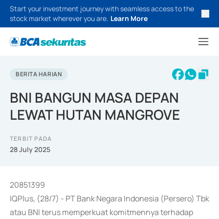
Start your investment journey with seamless access to the
stock market wherever you are.
Learn More
BERITA HARIAN
BNI BANGUN MASA DEPAN
LEWAT HUTAN MANGROVE
TERBIT PADA
28 July 2025
20851399
IQPlus, (28/7) - PT Bank Negara Indonesia (Persero) Tbk
atau BNI terus memperkuat komitmennya terhadap