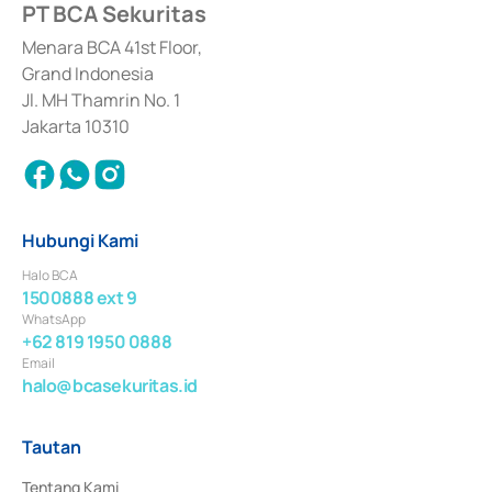
PT BCA Sekuritas
Sertifikat Deposito di Pasar Uang yang izinnya diterbitkan pada tahun 2017 
dan izin usaha lainnya dari Bank Indonesia sebagai Lembaga Pendukung 
Penerbitan, Transaksi, serta Penatausahaan dan Penyelesaian Transaksi 
Menara BCA 41st Floor,
Surat Berharga Komersial yang izinnya diterbitkan pada tahun 2018.
Grand Indonesia
Jl. MH Thamrin No. 1
Jakarta 10310
Hubungi Kami
Halo BCA
1500888 ext 9
WhatsApp
+62 819 1950 0888
Email
halo@bcasekuritas.id
Tautan
Tentang Kami