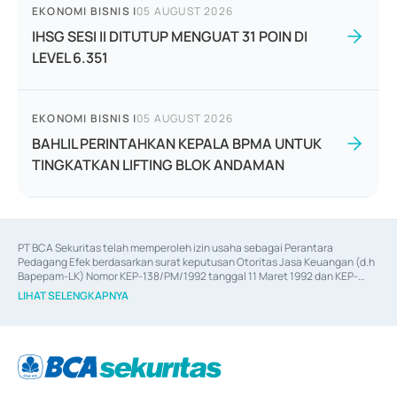
EKONOMI BISNIS
|
05 AUGUST 2026
IHSG SESI II DITUTUP MENGUAT 31 POIN DI
LEVEL 6.351
EKONOMI BISNIS
|
05 AUGUST 2026
BAHLIL PERINTAHKAN KEPALA BPMA UNTUK
TINGKATKAN LIFTING BLOK ANDAMAN
PT BCA Sekuritas telah memperoleh izin usaha sebagai Perantara 
Pedagang Efek berdasarkan surat keputusan Otoritas Jasa Keuangan (d.h 
Bapepam-LK) Nomor KEP-138/PM/1992 tanggal 11 Maret 1992 dan KEP-
06/D.04/2014 tanggal 28 Februari 2014, izin usaha sebagai Penjamin Emisi 
LIHAT SELENGKAPNYA
Efek berdasarkan surat keputusan Otoritas Jasa Keuangan Nomor KEP-
12/PM/PEE/1997 tanggal 24 September 1997 dan KEP-07/D.04/2014 
tanggal 28 Februari 2014, izin usaha sebagai penyedia Jasa Konsultasi 
(
Advisory
) atas kegiatan merger, akuisisi, divestasi, dan 
join venture
berdasarkan surat keputusan Otoritas Jasa Keuangan Nomor S-
67/PM.21/2017 tanggal 3 Februari 2017, dan beberapa izin usaha lainnya 
dari Bank Indonesia antara lain sebagai Perantara Pelaksanaan Transaksi 