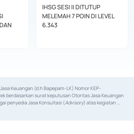
IHSG SESI II DITUTUP
I
MELEMAH 7 POIN DI LEVEL
 DAN
6.343
as Jasa Keuangan (d.h Bapepam-LK) Nomor KEP-
fek berdasarkan surat keputusan Otoritas Jasa Keuangan 
ai penyedia Jasa Konsultasi (
Advisory
) atas kegiatan 
anggal 3 Februari 2017, dan beberapa izin usaha lainnya 
iterbitkan pada tahun 2017 dan izin usaha lainnya dari 
at Berharga Komersial yang izinnya diterbitkan pada 