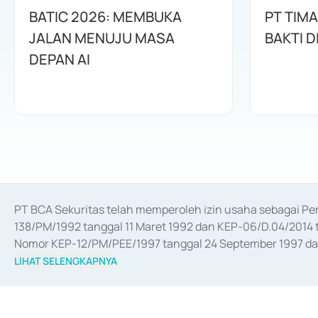
BATIC 2026: MEMBUKA
PT TIM
JALAN MENUJU MASA
BAKTI D
DEPAN AI
PT BCA Sekuritas telah memperoleh izin usaha sebagai P
138/PM/1992 tanggal 11 Maret 1992 dan KEP-06/D.04/2014 t
Nomor KEP-12/PM/PEE/1997 tanggal 24 September 1997 dan 
merger, akuisisi, divestasi, dan 
join venture
 berdasarkan su
LIHAT SELENGKAPNYA
dari Bank Indonesia antara lain sebagai Perantara Pelaksan
Bank Indonesia sebagai Lembaga Pendukung Penerbitan, Tr
tahun 2018.