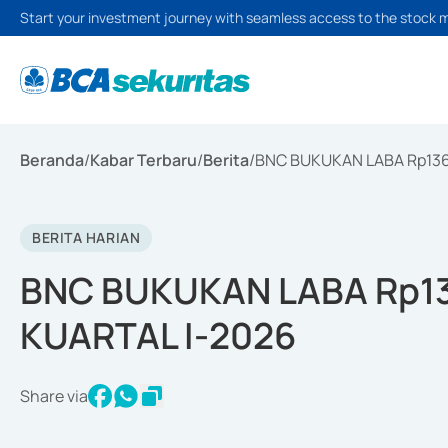
Start your investment journey with seamless access to the stock 
Beranda
/
Kabar Terbaru
/
Berita
/
BNC BUKUKAN LABA Rp136
BERITA HARIAN
BNC BUKUKAN LABA Rp13
KUARTAL I-2026
Share via