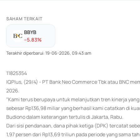
SAHAM TERKAIT
BBYB
-
-5.83
%
Terakhir diperbarui
:
19-06-2026, 09:43:am
11825354
IQPlus, (29/4) - PT Bank Neo Commerce Tbk atau BNC memb
2026.
"Kami terus berupaya untuk melanjutkan tren kinerja yang 
sebesar Rp136,98 miliar yang berhasil kami catatkan di kua
Budiono dalam keterangan tertulis di Jakarta, Rabu.
Dari sisi pendanaan, dana pihak ketiga (DPK) tercatat sebes
1,97 persen dari Rp13,69 triliun pada periode yang sama t