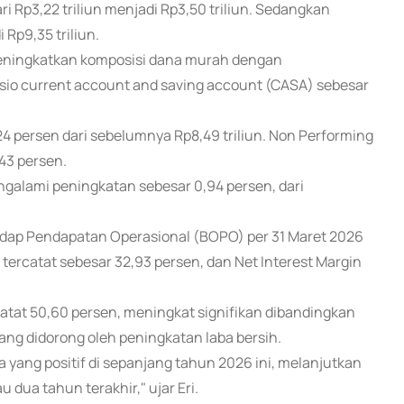
i Rp3,22 triliun menjadi Rp3,50 triliun. Sedangkan
 Rp9,35 triliun.
 meningkatkan komposisi dana murah dengan
asio current account and saving account (CASA) sebesar
7,24 persen dari sebelumnya Rp8,49 triliun. Non Performing
,43 persen.
 mengalami peningkatan sebesar 0,94 persen, dari
rhadap Pendapatan Operasional (BOPO) per 31 Maret 2026
) tercatat sebesar 32,93 persen, dan Net Interest Margin
atat 50,60 persen, meningkat signifikan dibandingkan
ng didorong oleh peningkatan laba bersih.
a yang positif di sepanjang tahun 2026 ini, melanjutkan
 dua tahun terakhir," ujar Eri.