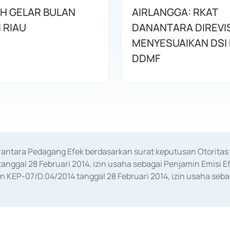
AH GELAR BULAN
AIRLANGGA: RKAT
I RIAU
DANANTARA DIREVIS
MENYESUAIKAN DSI
DDMF
erantara Pedagang Efek berdasarkan surat keputusan Otorit
anggal 28 Februari 2014, izin usaha sebagai Penjamin Emisi E
KEP-07/D.04/2014 tanggal 28 Februari 2014, izin usaha sebag
rat keputusan Otoritas Jasa Keuangan Nomor S-67/PM.21/2017 t
aan Transaksi Sertifikat Deposito di Pasar Uang yang izinnya d
ansaksi, serta Penatausahaan dan Penyelesaian Transaksi Sur