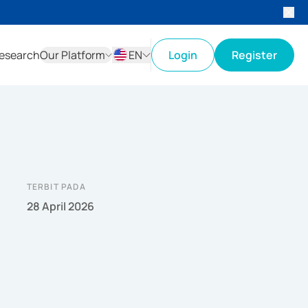
esearch
Our Platform
EN
Login
Register
ID
EN
TERBIT PADA
28 April 2026