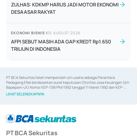
ZULHAS: KDKMP HARUS JADI MOTOR EKONOMI
DESAASAR RAKYAT
EKONOMI BISNIS
|
05 AUGUST 2026
AFPI SEBUT MASIH ADA GAP KREDT Rp1.650
TRILIUN DI INDONESIA
PT BCA Sekuritas telah memperoleh izin usaha sebagai Perantara 
Pedagang Efek berdasarkan surat keputusan Otoritas Jasa Keuangan (d.h 
Bapepam-LK) Nomor KEP-138/PM/1992 tanggal 11 Maret 1992 dan KEP-
06/D.04/2014 tanggal 28 Februari 2014, izin usaha sebagai Penjamin Emisi 
LIHAT SELENGKAPNYA
Efek berdasarkan surat keputusan Otoritas Jasa Keuangan Nomor KEP-
12/PM/PEE/1997 tanggal 24 September 1997 dan KEP-07/D.04/2014 
tanggal 28 Februari 2014, izin usaha sebagai penyedia Jasa Konsultasi 
(
Advisory
) atas kegiatan merger, akuisisi, divestasi, dan 
join venture
berdasarkan surat keputusan Otoritas Jasa Keuangan Nomor S-
67/PM.21/2017 tanggal 3 Februari 2017, dan beberapa izin usaha lainnya 
dari Bank Indonesia antara lain sebagai Perantara Pelaksanaan Transaksi 
PT BCA Sekuritas
Sertifikat Deposito di Pasar Uang yang izinnya diterbitkan pada tahun 2017 
dan izin usaha lainnya dari Bank Indonesia sebagai Lembaga Pendukung 