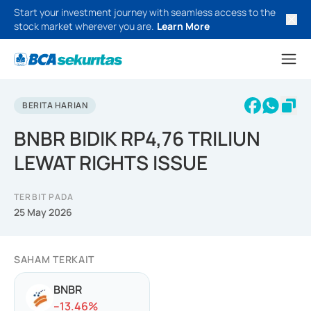
Start your investment journey with seamless access to the
stock market wherever you are.
Learn More
BERITA HARIAN
BNBR BIDIK RP4,76 TRILIUN
LEWAT RIGHTS ISSUE
TERBIT PADA
25 May 2026
SAHAM TERKAIT
BNBR
-
-13.46
%