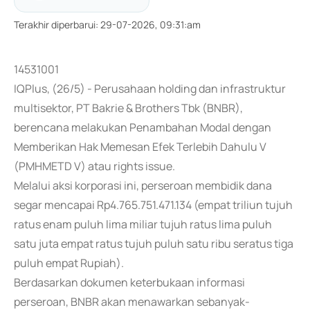
Terakhir diperbarui
:
29-07-2026, 09:31:am
14531001
IQPlus, (26/5) - Perusahaan holding dan infrastruktur
multisektor, PT Bakrie & Brothers Tbk (BNBR),
berencana melakukan Penambahan Modal dengan
Memberikan Hak Memesan Efek Terlebih Dahulu V
(PMHMETD V) atau rights issue.
Melalui aksi korporasi ini, perseroan membidik dana
segar mencapai Rp4.765.751.471.134 (empat triliun tujuh
ratus enam puluh lima miliar tujuh ratus lima puluh
satu juta empat ratus tujuh puluh satu ribu seratus tiga
puluh empat Rupiah).
Berdasarkan dokumen keterbukaan informasi
perseroan, BNBR akan menawarkan sebanyak-