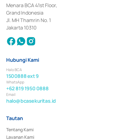
Penerbitan, Transaksi, serta Penatausahaan dan Penyelesaian Transaksi 
Menara BCA 41st Floor,
Surat Berharga Komersial yang izinnya diterbitkan pada tahun 2018.
Grand Indonesia
Jl. MH Thamrin No. 1
Jakarta 10310
Hubungi Kami
Halo BCA
1500888 ext 9
WhatsApp
+62 819 1950 0888
Email
halo@bcasekuritas.id
Tautan
Tentang Kami
Layanan Kami