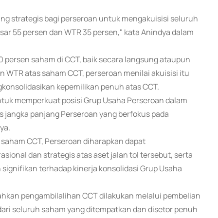
ng strategis bagi perseroan untuk mengakuisisi seluruh
besar 55 persen dan WTR 35 persen," kata Anindya dalam
0 persen saham di CCT, baik secara langsung ataupun
an WTR atas saham CCT, perseroan menilai akuisisi itu
nsolidasikan kepemilikan penuh atas CCT.
untuk memperkuat posisi Grup Usaha Perseroan dalam
snis jangka panjang Perseroan yang berfokus pada
ya.
s saham CCT, Perseroan diharapkan dapat
onal dan strategis atas aset jalan tol tersebut, serta
ignifikan terhadap kinerja konsolidasi Grup Usaha
ahkan pengambilalihan CCT dilakukan melalui pembelian
dari seluruh saham yang ditempatkan dan disetor penuh