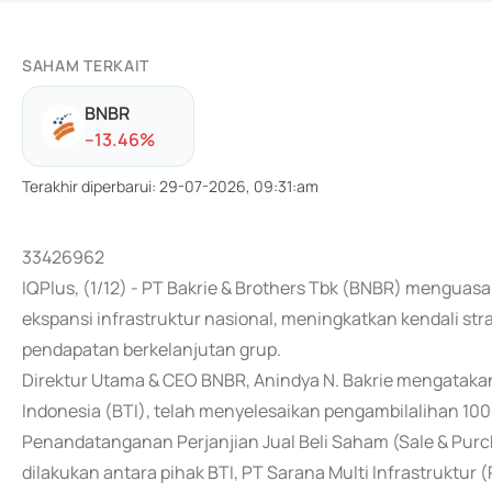
SAHAM TERKAIT
BNBR
-
-13.46
%
Terakhir diperbarui
:
29-07-2026, 09:31:am
33426962
IQPlus, (1/12) - PT Bakrie & Brothers Tbk (BNBR) mengua
ekspansi infrastruktur nasional, meningkatkan kendali str
pendapatan berkelanjutan grup.
Direktur Utama & CEO BNBR, Anindya N. Bakrie mengatakan a
Indonesia (BTI), telah menyelesaikan pengambilalihan 100
Penandatanganan Perjanjian Jual Beli Saham (Sale & Pu
dilakukan antara pihak BTI, PT Sarana Multi Infrastruktur