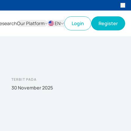
esearch
Our Platform
EN
Login
Register
ID
EN
TERBIT PADA
30 November 2025