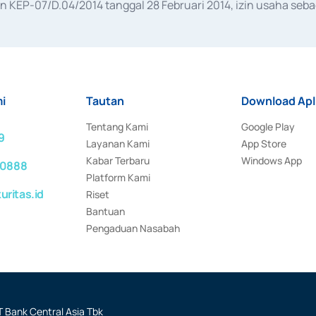
KEP-07/D.04/2014 tanggal 28 Februari 2014, izin usaha sebag
rat keputusan Otoritas Jasa Keuangan Nomor S-67/PM.21/2017 t
aan Transaksi Sertifikat Deposito di Pasar Uang yang izinnya d
ansaksi, serta Penatausahaan dan Penyelesaian Transaksi Sur
i
Tautan
Download Apl
Tentang Kami
Google Play
9
Layanan Kami
App Store
Kabar Terbaru
Windows App
 0888
Platform Kami
ritas.id
Riset
Bantuan
Pengaduan Nasabah
 Bank Central Asia Tbk