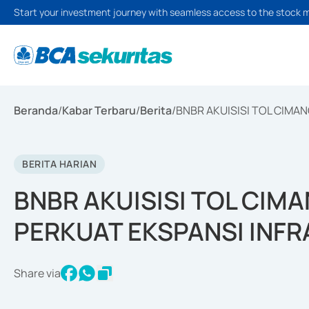
Start your investment journey with seamless access to the stock 
Beranda
/
Kabar Terbaru
/
Berita
/
BNBR AKUISISI TOL CIMA
BERITA HARIAN
BNBR AKUISISI TOL CIM
PERKUAT EKSPANSI INF
Share via