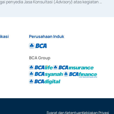
ai penyedia Jasa Konsultasi (
Advisory
) atas kegiatan 
anggal 3 Februari 2017, dan beberapa izin usaha lainnya 
iterbitkan pada tahun 2017 dan izin usaha lainnya dari 
at Berharga Komersial yang izinnya diterbitkan pada 
ikasi
Perusahaan Induk
BCA Group
Syarat dan Ketentuan
Kebijakan Privasi